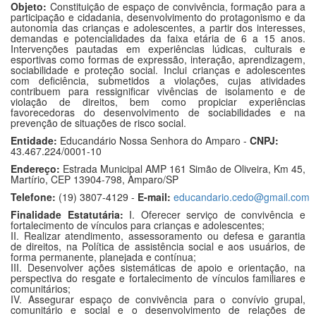
Objeto:
Constituição de espaço de convivência, formação para a
participação e cidadania, desenvolvimento do protagonismo e da
autonomia das crianças e adolescentes, a partir dos interesses,
demandas e potencialidades da faixa etária de 6 a 15 anos.
Intervenções pautadas em experiências lúdicas, culturais e
esportivas como formas de expressão, interação, aprendizagem,
sociabilidade e proteção social. Inclui crianças e adolescentes
com deficiência, submetidos a violações, cujas atividades
contribuem para ressignificar vivências de isolamento e de
violação de direitos, bem como propiciar experiências
favorecedoras do desenvolvimento de sociabilidades e na
prevenção de situações de risco social.
Entidade:
Educandário Nossa Senhora do Amparo -
CNPJ:
43.467.224/0001-10
Endereço:
Estrada Municipal AMP 161 Simão de Oliveira, Km 45,
Martírio, CEP 13904-798, Amparo/SP
Telefone:
(19) 3807-4129 -
E-mail:
educandario.cedo@gmail.com
Finalidade Estatutária:
I. Oferecer serviço de convivência e
fortalecimento de vínculos para crianças e adolescentes;
II. Realizar atendimento, assessoramento ou defesa e garantia
de direitos, na Política de assistência social e aos usuários, de
forma permanente, planejada e contínua;
III. Desenvolver ações sistemáticas de apoio e orientação, na
perspectiva do resgate e fortalecimento de vínculos familiares e
comunitários;
IV. Assegurar espaço de convivência para o convívio grupal,
comunitário e social e o desenvolvimento de relações de