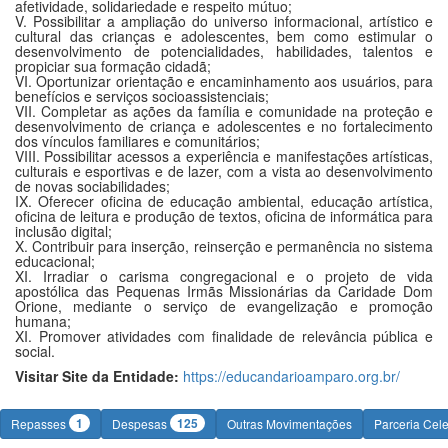
afetividade, solidariedade e respeito mútuo;
V. Possibilitar a ampliação do universo informacional, artístico e
cultural das crianças e adolescentes, bem como estimular o
desenvolvimento de potencialidades, habilidades, talentos e
propiciar sua formação cidadã;
VI. Oportunizar orientação e encaminhamento aos usuários, para
benefícios e serviços socioassistenciais;
VII. Completar as ações da família e comunidade na proteção e
desenvolvimento de criança e adolescentes e no fortalecimento
dos vínculos familiares e comunitários;
VIII. Possibilitar acessos a experiência e manifestações artísticas,
culturais e esportivas e de lazer, com a vista ao desenvolvimento
de novas sociabilidades;
IX. Oferecer oficina de educação ambiental, educação artística,
oficina de leitura e produção de textos, oficina de informática para
inclusão digital;
X. Contribuir para inserção, reinserção e permanência no sistema
educacional;
XI. Irradiar o carisma congregacional e o projeto de vida
apostólica das Pequenas Irmãs Missionárias da Caridade Dom
Orione, mediante o serviço de evangelização e promoção
humana;
XI. Promover atividades com finalidade de relevância pública e
social.
Visitar Site da Entidade:
https://educandarioamparo.org.br/
1
125
Repasses
Despesas
Outras Movimentações
Parceria Cel