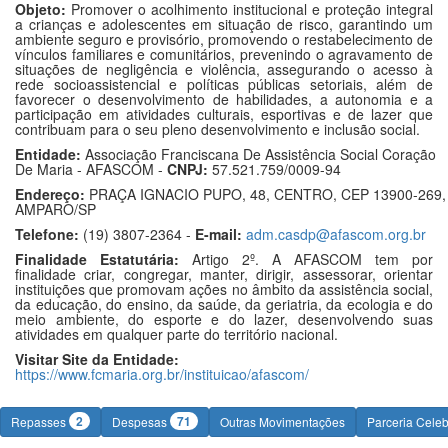
Objeto:
Promover o acolhimento institucional e proteção integral
a crianças e adolescentes em situação de risco, garantindo um
ambiente seguro e provisório, promovendo o restabelecimento de
vínculos familiares e comunitários, prevenindo o agravamento de
situações de negligência e violência, assegurando o acesso à
rede socioassistencial e políticas públicas setoriais, além de
favorecer o desenvolvimento de habilidades, a autonomia e a
participação em atividades culturais, esportivas e de lazer que
contribuam para o seu pleno desenvolvimento e inclusão social.
Entidade:
Associação Franciscana De Assistência Social Coração
De Maria - AFASCOM -
CNPJ:
57.521.759/0009-94
Endereço:
PRAÇA IGNACIO PUPO, 48, CENTRO, CEP 13900-269,
AMPARO/SP
Telefone:
(19) 3807-2364 -
E-mail:
adm.casdp@afascom.org.br
Finalidade Estatutária:
Artigo 2º. A AFASCOM tem por
finalidade criar, congregar, manter, dirigir, assessorar, orientar
instituições que promovam ações no âmbito da assistência social,
da educação, do ensino, da saúde, da geriatria, da ecologia e do
meio ambiente, do esporte e do lazer, desenvolvendo suas
atividades em qualquer parte do território nacional.
Visitar Site da Entidade:
https://www.fcmaria.org.br/instituicao/afascom/
2
71
Repasses
Despesas
Outras Movimentações
Parceria Cele