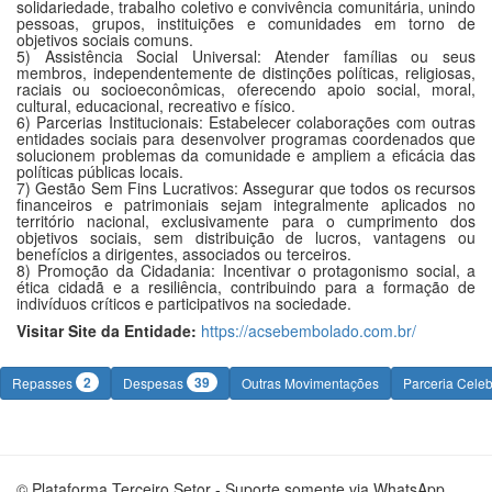
solidariedade, trabalho coletivo e convivência comunitária, unindo
pessoas, grupos, instituições e comunidades em torno de
objetivos sociais comuns.
5) Assistência Social Universal: Atender famílias ou seus
membros, independentemente de distinções políticas, religiosas,
raciais ou socioeconômicas, oferecendo apoio social, moral,
cultural, educacional, recreativo e físico.
6) Parcerias Institucionais: Estabelecer colaborações com outras
entidades sociais para desenvolver programas coordenados que
solucionem problemas da comunidade e ampliem a eficácia das
políticas públicas locais.
7) Gestão Sem Fins Lucrativos: Assegurar que todos os recursos
financeiros e patrimoniais sejam integralmente aplicados no
território nacional, exclusivamente para o cumprimento dos
objetivos sociais, sem distribuição de lucros, vantagens ou
benefícios a dirigentes, associados ou terceiros.
8) Promoção da Cidadania: Incentivar o protagonismo social, a
ética cidadã e a resiliência, contribuindo para a formação de
indivíduos críticos e participativos na sociedade.
Visitar Site da Entidade:
https://acsebembolado.com.br/
2
39
Repasses
Despesas
Outras Movimentações
Parceria Cele
© Plataforma Terceiro Setor - Suporte somente via WhatsApp