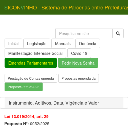
S
ICON
V
INHO - Sistema de Parcerias entre Prefeitura
Inicial
Legislação
Manuais
Denúncia
Manifestação Interesse Social
Covid-19
Emendas Parlamentares
Pedir Nova Senha
Prestação de Contas emenda
Propostas emenda da
Proposta
0052/2025
Instrumento, Aditivos, Data, Vigência e Valor
Lei 13.019/2014, art. 29
Proposta Nº:
0052/2025