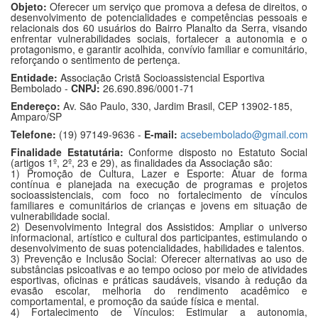
Objeto:
Oferecer um serviço que promova a defesa de direitos, o
desenvolvimento de potencialidades e competências pessoais e
relacionais dos 60 usuários do Bairro Planalto da Serra, visando
enfrentar vulnerabilidades sociais, fortalecer a autonomia e o
protagonismo, e garantir acolhida, convívio familiar e comunitário,
reforçando o sentimento de pertença.
Entidade:
Associação Cristã Socioassistencial Esportiva
Bembolado -
CNPJ:
26.690.896/0001-71
Endereço:
Av. São Paulo, 330, Jardim Brasil, CEP 13902-185,
Amparo/SP
Telefone:
(19) 97149-9636 -
E-mail:
acsebembolado@gmail.com
Finalidade Estatutária:
Conforme disposto no Estatuto Social
(artigos 1º, 2º, 23 e 29), as finalidades da Associação são:
1) Promoção de Cultura, Lazer e Esporte: Atuar de forma
contínua e planejada na execução de programas e projetos
socioassistenciais, com foco no fortalecimento de vínculos
familiares e comunitários de crianças e jovens em situação de
vulnerabilidade social.
2) Desenvolvimento Integral dos Assistidos: Ampliar o universo
informacional, artístico e cultural dos participantes, estimulando o
desenvolvimento de suas potencialidades, habilidades e talentos.
3) Prevenção e Inclusão Social: Oferecer alternativas ao uso de
substâncias psicoativas e ao tempo ocioso por meio de atividades
esportivas, oficinas e práticas saudáveis, visando à redução da
evasão escolar, melhoria do rendimento acadêmico e
comportamental, e promoção da saúde física e mental.
4) Fortalecimento de Vínculos: Estimular a autonomia,