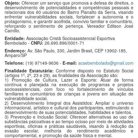
Objeto:
Oferecer um serviço que promova a defesa de direitos, o
desenvolvimento de potencialidades e competências pessoais e
relacionais dos 60 usuários do Bairro Planalto da Serra, visando
enfrentar vulnerabilidades sociais, fortalecer a autonomia e o
protagonismo, e garantir acolhida, convívio familiar e comunitário,
reforçando o sentimento de pertença. Vereador Edilson José
Camillo.
Entidade:
Associação Cristã Socioassistencial Esportiva
Bembolado -
CNPJ:
26.690.896/0001-71
Endereço:
Av. São Paulo, 330, Jardim Brasil, CEP 13902-185,
Amparo/SP
Telefone:
(19) 97149-9636 -
E-mail:
acsebembolado@gmail.com
Finalidade Estatutária:
Conforme disposto no Estatuto Social
(artigos 1º, 2º, 23 e 29), as finalidades da Associação são:
1) Promoção de Cultura, Lazer e Esporte: Atuar de forma
contínua e planejada na execução de programas e projetos
socioassistenciais, com foco no fortalecimento de vínculos
familiares e comunitários de crianças e jovens em situação de
vulnerabilidade social.
2) Desenvolvimento Integral dos Assistidos: Ampliar o universo
informacional, artístico e cultural dos participantes, estimulando o
desenvolvimento de suas potencialidades, habilidades e talentos.
3) Prevenção e Inclusão Social: Oferecer alternativas ao uso de
substâncias psicoativas e ao tempo ocioso por meio de atividades
esportivas, oficinas e práticas saudáveis, visando à redução da
evasão escolar, melhoria do rendimento acadêmico e
comportamental, e promoção da saúde física e mental.