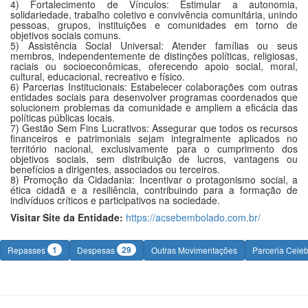
4) Fortalecimento de Vínculos: Estimular a autonomia,
solidariedade, trabalho coletivo e convivência comunitária, unindo
pessoas, grupos, instituições e comunidades em torno de
objetivos sociais comuns.
5) Assistência Social Universal: Atender famílias ou seus
membros, independentemente de distinções políticas, religiosas,
raciais ou socioeconômicas, oferecendo apoio social, moral,
cultural, educacional, recreativo e físico.
6) Parcerias Institucionais: Estabelecer colaborações com outras
entidades sociais para desenvolver programas coordenados que
solucionem problemas da comunidade e ampliem a eficácia das
políticas públicas locais.
7) Gestão Sem Fins Lucrativos: Assegurar que todos os recursos
financeiros e patrimoniais sejam integralmente aplicados no
território nacional, exclusivamente para o cumprimento dos
objetivos sociais, sem distribuição de lucros, vantagens ou
benefícios a dirigentes, associados ou terceiros.
8) Promoção da Cidadania: Incentivar o protagonismo social, a
ética cidadã e a resiliência, contribuindo para a formação de
indivíduos críticos e participativos na sociedade.
Visitar Site da Entidade:
https://acsebembolado.com.br/
1
29
Repasses
Despesas
Outras Movimentações
Parceria Cele