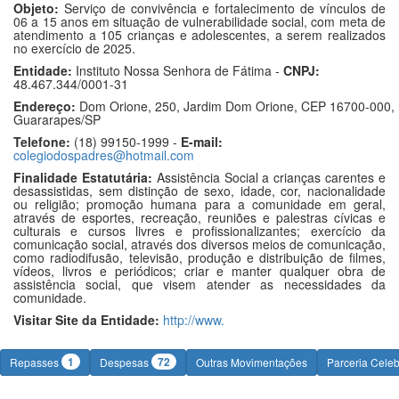
Objeto:
Serviço de convivência e fortalecimento de vínculos de
06 a 15 anos em situação de vulnerabilidade social, com meta de
atendimento a 105 crianças e adolescentes, a serem realizados
no exercício de 2025.
Entidade:
Instituto Nossa Senhora de Fátima -
CNPJ:
48.467.344/0001-31
Endereço:
Dom Orione, 250, Jardim Dom Orione, CEP 16700-000,
Guararapes/SP
Telefone:
(18) 99150-1999 -
E-mail:
colegiodospadres@hotmail.com
Finalidade Estatutária:
Assistência Social a crianças carentes e
desassistidas, sem distinção de sexo, idade, cor, nacionalidade
ou religião; promoção humana para a comunidade em geral,
através de esportes, recreação, reuniões e palestras cívicas e
culturais e cursos livres e profissionalizantes; exercício da
comunicação social, através dos diversos meios de comunicação,
como radiodifusão, televisão, produção e distribuição de filmes,
vídeos, livros e periódicos; criar e manter qualquer obra de
assistência social, que visem atender as necessidades da
comunidade.
Visitar Site da Entidade:
http://www.
1
72
Repasses
Despesas
Outras Movimentações
Parceria Cele