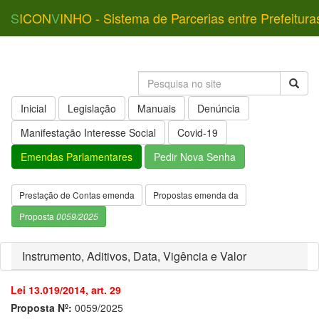
S
ICON
V
INHO - Sistema de Parcerias entre Prefeitura
Inicial
Legislação
Manuais
Denúncia
Manifestação Interesse Social
Covid-19
Emendas Parlamentares
Pedir Nova Senha
Prestação de Contas emenda
Propostas emenda da
Proposta
0059/2025
Instrumento, Aditivos, Data, Vigência e Valor
Lei 13.019/2014, art. 29
Proposta Nº:
0059/2025