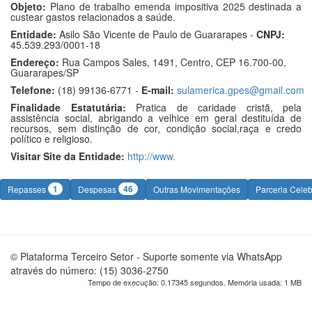
Objeto:
Plano de trabalho emenda impositiva 2025 destinada a
custear gastos relacionados a saúde.
Entidade:
Asilo São Vicente de Paulo de Guararapes -
CNPJ:
45.539.293/0001-18
Endereço:
Rua Campos Sales, 1491, Centro, CEP 16.700-00,
Guararapes/SP
Telefone:
(18) 99136-6771 -
E-mail:
sulamerica.gpes@gmail.com
Finalidade Estatutária:
Pratica de caridade cristã, pela
assistência social, abrigando a velhice em geral destituída de
recursos, sem distinção de cor, condição social,raça e credo
político e religioso.
Visitar Site da Entidade:
http://www.
1
46
Repasses
Despesas
Outras Movimentações
Parceria Cele
© Plataforma Terceiro Setor - Suporte somente via WhatsApp
através do número: (15) 3036-2750
Tempo de execução: 0.17345 segundos. Memória usada: 1 MB