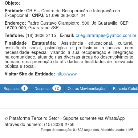
Objeto:
Entidade:
CRIE – Centro de Recuperação e Integração do
Excepcional -
CNPJ:
51.096.063/0001-24
Endereço:
Padre Gustavo Giampietro, 500, Jd Guaraville, CEP
16700-000, Guararapes/SP
Telefone:
(18) 3606-2115 -
E-mail:
crieguararapes@yahoo.com.br
Finalidade Estatutária:
Assistência educacional, cultural,
assistência social, psicológica e profissional a pessoa com
necessidade especial, visando a sua recuperação e integração
na comunidade, atuando nas diversas áreas do desenvolvimento
humano e na promoção de atividades e finalidades de relevância
pública e social.
Visitar Site da Entidade:
http://www.
1
72
Repasses
Despesas
Outras Movimentações
Parceria Cele
© Plataforma Terceiro Setor - Suporte somente via WhatsApp
através do número: (15) 3036-2750
Tempo de execução: 0.1622 segundos. Memória usada: 1 MB