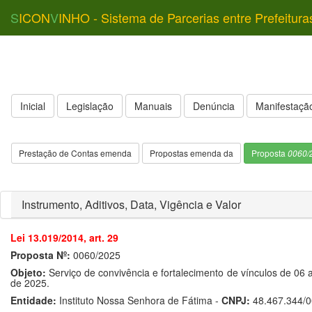
S
ICON
V
INHO - Sistema de Parcerias entre Prefeitura
Inicial
Legislação
Manuais
Denúncia
Manifestação
Prestação de Contas emenda
Propostas emenda da
Proposta
0060/
Instrumento, Aditivos, Data, Vigência e Valor
Lei 13.019/2014, art. 29
Proposta Nº:
0060/2025
Objeto:
Serviço de convivência e fortalecimento de vínculos de 06 
de 2025.
Entidade:
Instituto Nossa Senhora de Fátima -
CNPJ:
48.467.344/0