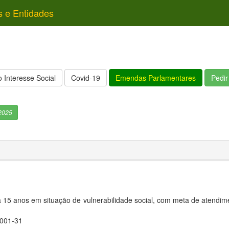
s e Entidades
 Interesse Social
Covid-19
Emendas Parlamentares
Pedi
2025
a 15 anos em situação de vulnerabilidade social, com meta de atendim
001-31