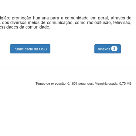
 religião; promoção humana para a comunidade em geral, através de
vés dos diversos meios de comunicação, como radiodifusão, televisão,
necessidades da comunidade.
3
Publicidade da OSC
Anexos
Tempo de execução: 0.1651 segundos. Memória usada: 0.75 MB