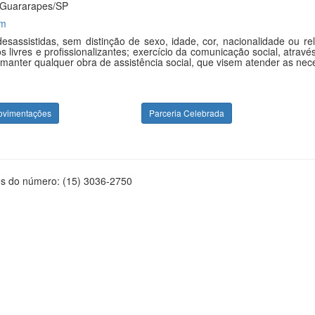
 Guararapes/SP
om
desassistidas, sem distinção de sexo, idade, cor, nacionalidade ou
sos livres e profissionalizantes; exercício da comunicação social, atra
ar e manter qualquer obra de assistência social, que visem atender as 
ovimentações
Parceria Celebrada
és do número: (15) 3036-2750