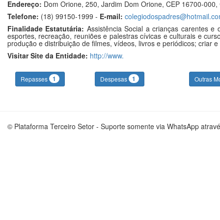
Endereço:
Dom Orione, 250, Jardim Dom Orione, CEP 16700-000,
Telefone:
(18) 99150-1999 -
E-mail:
colegiodospadres@hotmail.c
Finalidade Estatutária:
Assistência Social a crianças carentes e 
esportes, recreação, reuniões e palestras cívicas e culturais e cur
produção e distribuição de filmes, vídeos, livros e periódicos; cri
Visitar Site da Entidade:
http://www.
1
1
Repasses
Despesas
Outras M
© Plataforma Terceiro Setor - Suporte somente via WhatsApp atrav