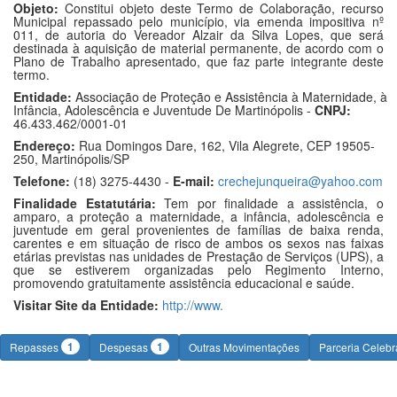
Objeto:
Constitui objeto deste Termo de Colaboração, recurso
Municipal repassado pelo município, via emenda impositiva nº
011, de autoria do Vereador Alzair da Silva Lopes, que será
destinada à aquisição de material permanente, de acordo com o
Plano de Trabalho apresentado, que faz parte integrante deste
termo.
Entidade:
Associação de Proteção e Assistência à Maternidade, à
Infância, Adolescência e Juventude De Martinópolis -
CNPJ:
46.433.462/0001-01
Endereço:
Rua Domingos Dare, 162, Vila Alegrete, CEP 19505-
250, Martinópolis/SP
Telefone:
(18) 3275-4430 -
E-mail:
crechejunqueira@yahoo.com
Finalidade Estatutária:
Tem por finalidade a assistência, o
amparo, a proteção a maternidade, a infância, adolescência e
juventude em geral provenientes de famílias de baixa renda,
carentes e em situação de risco de ambos os sexos nas faixas
etárias previstas nas unidades de Prestação de Serviços (UPS), a
que se estiverem organizadas pelo Regimento Interno,
promovendo gratuitamente assistência educacional e saúde.
Visitar Site da Entidade:
http://www.
1
1
Repasses
Despesas
Outras Movimentações
Parceria Celeb