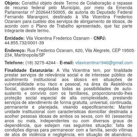
Objeto:
Constitui objeto deste Termo de Colaboração o repasse
de recurso federal pelo Município, por meio da Emenda
Parlamentar nº 202644150005, de autoria do Deputado Federal
Fernando Marangoni, destinado à Vila Vicentina Frederico
Ozanam para custeio dos serviços de abrigamento de idosos, de
acordo com o Plano de Trabalho apresentado, que faz parte
integrante deste termo.
Entidade:
Vila Vicentina Frederico Ozanam -
CNPJ:
44.855.732/0001-39
Endereço:
Rua Frederico Ozanam, 620, Vila Alegrete, CEP 19505-
234, Martinopolis/SP
Telefone:
(18) 3275-4244 -
E-mail:
vilavicentina1946@gmail.com
Finalidade Estatutária:
A Vila Vicentina tem, por finalidade
prestar serviços de relevância social e de interesse público de
acolhimento institucional aos idosos em situações de
vulnerabilidade e/ou risco e pessoal, na área da Assistência
Social, quando esgotadas todas as possibilidades de auto-
sustento e convívio com os familiares, proporcionando-lhes
proteção social especial de alta complexidade, prestando
serviços de atendimento de forma gratuita, universal, continuada,
permanente e planejada, visando especificamente; Manter
unidade institucional com características domiciliar destinada a
acolher pessoas idosas de ambos os sexos, com 60 (sessenta)
anos ou mais, independentes ou com diversos graus de
dependência, que estejam nas seguintes situação: falta de
condições dignas para permanecer com a família, sendo vítimas
de atos de violência e negligência, em situação de abandono,