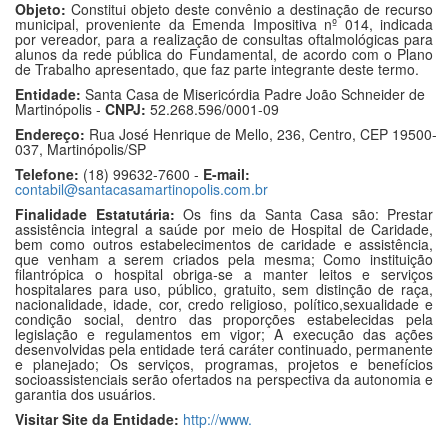
Objeto:
Constitui objeto deste convênio a destinação de recurso
municipal, proveniente da Emenda Impositiva nº 014, indicada
por vereador, para a realização de consultas oftalmológicas para
alunos da rede pública do Fundamental, de acordo com o Plano
de Trabalho apresentado, que faz parte integrante deste termo.
Entidade:
Santa Casa de Misericórdia Padre João Schneider de
Martinópolis -
CNPJ:
52.268.596/0001-09
Endereço:
Rua José Henrique de Mello, 236, Centro, CEP 19500-
037, Martinópolis/SP
Telefone:
(18) 99632-7600 -
E-mail:
contabil@santacasamartinopolis.com.br
Finalidade Estatutária:
Os fins da Santa Casa são: Prestar
assistência integral a saúde por meio de Hospital de Caridade,
bem como outros estabelecimentos de caridade e assistência,
que venham a serem criados pela mesma; Como instituição
filantrópica o hospital obriga-se a manter leitos e serviços
hospitalares para uso, público, gratuito, sem distinção de raça,
nacionalidade, idade, cor, credo religioso, político,sexualidade e
condição social, dentro das proporções estabelecidas pela
legislação e regulamentos em vigor; A execução das ações
desenvolvidas pela entidade terá caráter continuado, permanente
e planejado; Os serviços, programas, projetos e benefícios
socioassistenciais serão ofertados na perspectiva da autonomia e
garantia dos usuários.
Visitar Site da Entidade:
http://www.