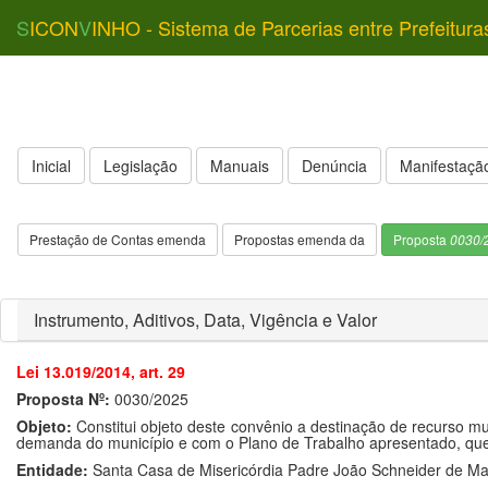
S
ICON
V
INHO - Sistema de Parcerias entre Prefeitura
Inicial
Legislação
Manuais
Denúncia
Manifestação
Prestação de Contas emenda
Propostas emenda da
Proposta
0030/
Instrumento, Aditivos, Data, Vigência e Valor
Lei 13.019/2014, art. 29
Proposta Nº:
0030/2025
Objeto:
Constitui objeto deste convênio a destinação de recurso mu
demanda do município e com o Plano de Trabalho apresentado, que 
Entidade:
Santa Casa de Misericórdia Padre João Schneider de Mar