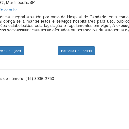
7, Martinópolis/SP
is.com.br
tência integral a saúde por meio de Hospital de Caridade, bem como
 obriga-se a manter leitos e serviços hospitalares para uso, público
orções estabelecidas pela legislação e regulamentos em vigor; A exec
ios socioassistenciais serão ofertados na perspectiva da autonomia e 
ovimentações
Parceria Celebrada
és do número: (15) 3036-2750