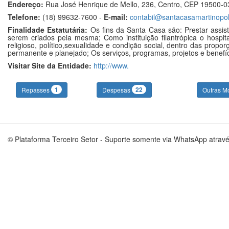
Endereço:
Rua José Henrique de Mello, 236, Centro, CEP 19500-03
Telefone:
(18) 99632-7600 -
E-mail:
contabil@santacasamartinopol
Finalidade Estatutária:
Os fins da Santa Casa são: Prestar assis
serem criados pela mesma; Como instituição filantrópica o hospital
religioso, político,sexualidade e condição social, dentro das prop
permanente e planejado; Os serviços, programas, projetos e benefíc
Visitar Site da Entidade:
http://www.
1
22
Repasses
Despesas
Outras M
© Plataforma Terceiro Setor - Suporte somente via WhatsApp atrav