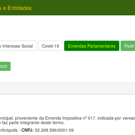
s e Entidades
 Interesse Social
Covid-19
Emendas Parlamentares
Pedi
2025
nicipal, proveniente da Emenda Impositiva nº 017, indicada por verea
faz parte integrante deste termo.
tinópolis -
CNPJ:
52.268.596/0001-09