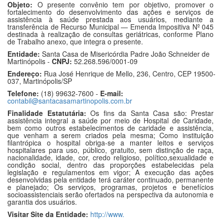
Objeto:
O presente convênio tem por objetivo, promover o
fortalecimento do desenvolvimento das ações e serviços de
assistência à saúde prestada aos usuários, mediante a
transferência de Recurso Municipal — Emenda Impositiva Nº 045
destinada à realização de consultas geriátricas, conforme Plano
de Trabalho anexo, que integra o presente.
Entidade:
Santa Casa de Misericórdia Padre João Schneider de
Martinópolis -
CNPJ:
52.268.596/0001-09
Endereço:
Rua José Henrique de Mello, 236, Centro, CEP 19500-
037, Martinópolis/SP
Telefone:
(18) 99632-7600 -
E-mail:
contabil@santacasamartinopolis.com.br
Finalidade Estatutária:
Os fins da Santa Casa são: Prestar
assistência integral a saúde por meio de Hospital de Caridade,
bem como outros estabelecimentos de caridade e assistência,
que venham a serem criados pela mesma; Como instituição
filantrópica o hospital obriga-se a manter leitos e serviços
hospitalares para uso, público, gratuito, sem distinção de raça,
nacionalidade, idade, cor, credo religioso, político,sexualidade e
condição social, dentro das proporções estabelecidas pela
legislação e regulamentos em vigor; A execução das ações
desenvolvidas pela entidade terá caráter continuado, permanente
e planejado; Os serviços, programas, projetos e benefícios
socioassistenciais serão ofertados na perspectiva da autonomia e
garantia dos usuários.
Visitar Site da Entidade:
http://www.