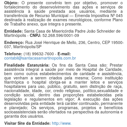
Objeto:
O presente convênio tem por objetivo, promover o
fortalecimento do desenvolvimento das ações e serviços de
assistência à saúde prestada aos usuários, mediante a
transferência de Recurso Municipal — Emenda Impositiva Nº 045
destinada à realização de exames neurológicos, conforme Plano
de Trabalho anexo, que integra o presente.
Entidade:
Santa Casa de Misericórdia Padre João Schneider de
Martinópolis -
CNPJ:
52.268.596/0001-09
Endereço:
Rua José Henrique de Mello, 236, Centro, CEP 19500-
037, Martinópolis/SP
Telefone:
(18) 99632-7600 -
E-mail:
contabil@santacasamartinopolis.com.br
Finalidade Estatutária:
Os fins da Santa Casa são: Prestar
assistência integral a saúde por meio de Hospital de Caridade,
bem como outros estabelecimentos de caridade e assistência,
que venham a serem criados pela mesma; Como instituição
filantrópica o hospital obriga-se a manter leitos e serviços
hospitalares para uso, público, gratuito, sem distinção de raça,
nacionalidade, idade, cor, credo religioso, político,sexualidade e
condição social, dentro das proporções estabelecidas pela
legislação e regulamentos em vigor; A execução das ações
desenvolvidas pela entidade terá caráter continuado, permanente
e planejado; Os serviços, programas, projetos e benefícios
socioassistenciais serão ofertados na perspectiva da autonomia e
garantia dos usuários.
Visitar Site da Entidade:
http://www.