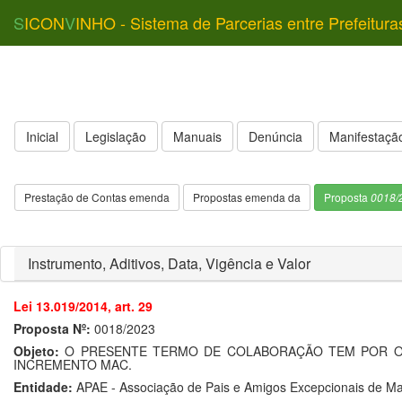
S
ICON
V
INHO - Sistema de Parcerias entre Prefeitura
Inicial
Legislação
Manuais
Denúncia
Manifestação
Prestação de Contas emenda
Propostas emenda da
Proposta
0018/
Instrumento, Aditivos, Data, Vigência e Valor
Lei 13.019/2014, art. 29
Proposta Nº:
0018/2023
Objeto:
O PRESENTE TERMO DE COLABORAÇÃO TEM POR OBJ
INCREMENTO MAC.
Entidade:
APAE - Associação de Pais e Amigos Excepcionais de Mar