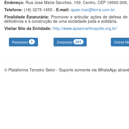
Endereço:
Rua Jose Maria Sanches, 159, Centro, CEP 19500-009, 
Telefone:
(18) 3275-1655 -
E-mail:
apae.mar@terra.com.br
Finalidade Estatutária:
Promover e articular ações de defesa de d
deficiência e à construção de uma sociedade justa e solidária.
Visitar Site da Entidade:
http://www.apaemartinopolis.org.br/
1
241
Repasses
Despesas
Outras M
© Plataforma Terceiro Setor - Suporte somente via WhatsApp atrav