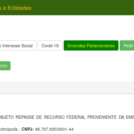
s e Entidades
 Interesse Social
Covid-19
Emendas Parlamentares
Pedi
2023
ETO REPASSE DE RECURSO FEDERAL PROVENIENTE DA EMEN
tinópolis -
CNPJ:
48.797.930/0001-44