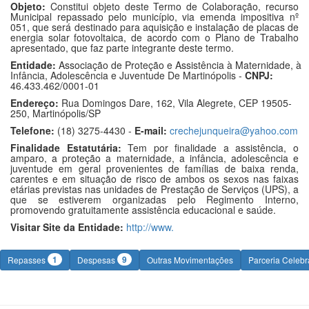
Objeto:
Constitui objeto deste Termo de Colaboração, recurso
Municipal repassado pelo município, via emenda impositiva nº
051, que será destinado para aquisição e instalação de placas de
energia solar fotovoltaica, de acordo com o Plano de Trabalho
apresentado, que faz parte integrante deste termo.
Entidade:
Associação de Proteção e Assistência à Maternidade, à
Infância, Adolescência e Juventude De Martinópolis -
CNPJ:
46.433.462/0001-01
Endereço:
Rua Domingos Dare, 162, Vila Alegrete, CEP 19505-
250, Martinópolis/SP
Telefone:
(18) 3275-4430 -
E-mail:
crechejunqueira@yahoo.com
Finalidade Estatutária:
Tem por finalidade a assistência, o
amparo, a proteção a maternidade, a infância, adolescência e
juventude em geral provenientes de famílias de baixa renda,
carentes e em situação de risco de ambos os sexos nas faixas
etárias previstas nas unidades de Prestação de Serviços (UPS), a
que se estiverem organizadas pelo Regimento Interno,
promovendo gratuitamente assistência educacional e saúde.
Visitar Site da Entidade:
http://www.
1
9
Repasses
Despesas
Outras Movimentações
Parceria Celeb