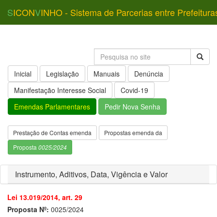
S
ICON
V
INHO - Sistema de Parcerias entre Prefeitura
Inicial
Legislação
Manuais
Denúncia
Manifestação Interesse Social
Covid-19
Emendas Parlamentares
Pedir Nova Senha
Prestação de Contas emenda
Propostas emenda da
Proposta
0025/2024
Instrumento, Aditivos, Data, Vigência e Valor
Lei 13.019/2014, art. 29
Proposta Nº:
0025/2024