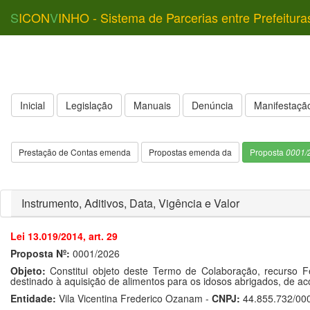
S
ICON
V
INHO - Sistema de Parcerias entre Prefeitura
Inicial
Legislação
Manuais
Denúncia
Manifestação
Prestação de Contas emenda
Propostas emenda da
Proposta
0001/
Instrumento, Aditivos, Data, Vigência e Valor
Lei 13.019/2014, art. 29
Proposta Nº:
0001/2026
Objeto:
Constitui objeto deste Termo de Colaboração, recurso 
destinado à aquisição de alimentos para os idosos abrigados, de ac
Entidade:
Vila Vicentina Frederico Ozanam -
CNPJ:
44.855.732/00