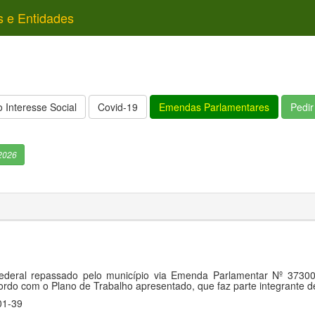
s e Entidades
 Interesse Social
Covid-19
Emendas Parlamentares
Pedi
2026
Federal repassado pelo município via Emenda Parlamentar Nº 3730
ordo com o Plano de Trabalho apresentado, que faz parte integrante d
01-39