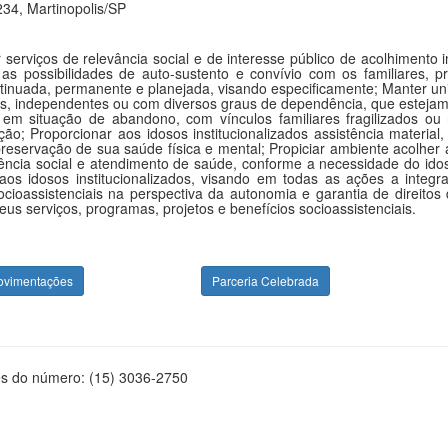
34, Martinopolis/SP
r serviços de relevância social e de interesse público de acolhimento 
as possibilidades de auto-sustento e convívio com os familiares, pr
tinuada, permanente e planejada, visando especificamente; Manter unid
, independentes ou com diversos graus de dependência, que estejam 
a, em situação de abandono, com vínculos familiares fragilizados 
ção; Proporcionar aos idosos institucionalizados assistência material,
preservação de sua saúde física e mental; Propiciar ambiente acolher 
stência social e atendimento de saúde, conforme a necessidade do ido
s idosos institucionalizados, visando em todas as ações a integra
socioassistenciais na perspectiva da autonomia e garantia de direitos 
s serviços, programas, projetos e benefícios socioassistenciais.
ovimentações
Parceria Celebrada
és do número: (15) 3036-2750