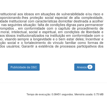
institucional aos idosos em situações de vulnerabilidade e/ou risco e
oporcionando-lhes proteção social especial de alta complexidade,
ade institucional com características domiciliar destinada a acolher
nas seguintes situação: falta de condições dignas para permanecer
ou rompidos , em conformidade com o capítulo de procedimento de
 moral, intelectual, social e espiritual, em condições de liberdade e
aos idosos institucionalizados na instituição em conformidade com o
so, visando sempre a longevidade e o bem estar deles; Incentivar e
ção social e o fortalecimento do vínculo familiar como formas de
dos usuários; Garantir a existência de processos participativos dos
2
Publicidade da OSC
Anexos
Tempo de execução: 0.08451 segundos. Memória usada: 0.75 MB