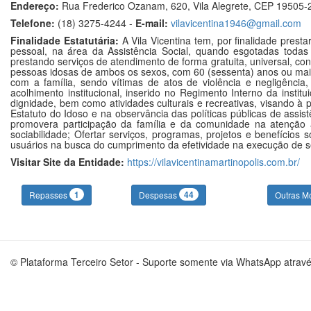
Endereço:
Rua Frederico Ozanam, 620, Vila Alegrete, CEP 19505-2
Telefone:
(18) 3275-4244 -
E-mail:
vilavicentina1946@gmail.com
Finalidade Estatutária:
A Vila Vicentina tem, por finalidade presta
pessoal, na área da Assistência Social, quando esgotadas todas 
prestando serviços de atendimento de forma gratuita, universal, con
pessoas idosas de ambos os sexos, com 60 (sessenta) anos ou mais
com a família, sendo vítimas de atos de violência e negligênci
acolhimento institucional, inserido no Regimento Interno da institui
dignidade, bem como atividades culturais e recreativas, visando à 
Estatuto do Idoso e na observância das políticas públicas de assi
promovera participação da família e da comunidade na atenção ao
sociabilidade; Ofertar serviços, programas, projetos e benefícios 
usuários na busca do cumprimento da efetividade na execução de seu
Visitar Site da Entidade:
https://vilavicentinamartinopolis.com.br/
1
44
Repasses
Despesas
Outras M
© Plataforma Terceiro Setor - Suporte somente via WhatsApp atrav