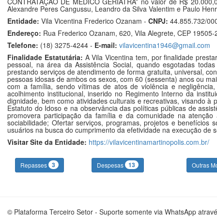
CONTRATAÇÃO DE MÉDICO GERIATRA” no valor de R$ 20.000,00 e a
Alexandre Peres Cangussu, Leandro da Silva Valentim e Paulo 
Entidade:
Vila Vicentina Frederico Ozanam -
CNPJ:
44.855.732/00
Endereço:
Rua Frederico Ozanam, 620, Vila Alegrete, CEP 19505-2
Telefone:
(18) 3275-4244 -
E-mail:
vilavicentina1946@gmail.com
Finalidade Estatutária:
A Vila Vicentina tem, por finalidade presta
pessoal, na área da Assistência Social, quando esgotadas todas 
prestando serviços de atendimento de forma gratuita, universal, con
pessoas idosas de ambos os sexos, com 60 (sessenta) anos ou mais
com a família, sendo vítimas de atos de violência e negligênci
acolhimento institucional, inserido no Regimento Interno da institui
dignidade, bem como atividades culturais e recreativas, visando à 
Estatuto do Idoso e na observância das políticas públicas de assi
promovera participação da família e da comunidade na atenção ao
sociabilidade; Ofertar serviços, programas, projetos e benefícios 
usuários na busca do cumprimento da efetividade na execução de seu
Visitar Site da Entidade:
https://vilavicentinamartinopolis.com.br/
3
13
Repasses
Despesas
Outras M
© Plataforma Terceiro Setor - Suporte somente via WhatsApp atrav