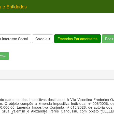
s e Entidades
 Interesse Social
Covid-19
Emendas Parlamentares
Pedi
2026
nto das emendas impositivas destinadas à Vila Vicentina Frederico
em. O objeto compõe a Emenda Impositiva Individual nº 006/2026, de
,00, Emenda Impositiva Conjunta nº 015/2026, de autoria dos Ve
dro da Silva Valentim e Alexandre Peres Cangussu, com obje