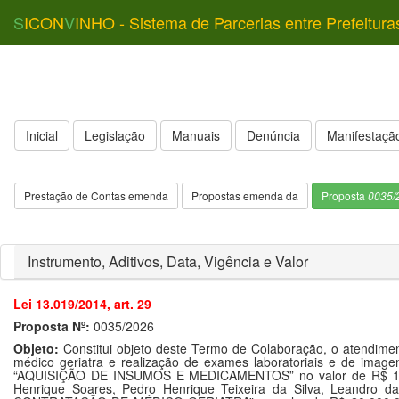
S
ICON
V
INHO - Sistema de Parcerias entre Prefeitura
Inicial
Legislação
Manuais
Denúncia
Manifestação
Prestação de Contas emenda
Propostas emenda da
Proposta
0035/
Instrumento, Aditivos, Data, Vigência e Valor
Lei 13.019/2014, art. 29
Proposta Nº:
0035/2026
Objeto:
Constitui objeto deste Termo de Colaboração, o atendime
médico geriatra e realização de exames laboratoriais e de imag
“AQUISIÇÃO DE INSUMOS E MEDICAMENTOS” no valor de R$ 10.000
Henrique Soares, Pedro Henrique Teixeira da Silva, Lean