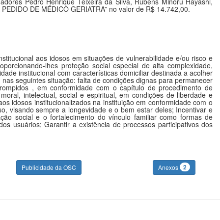
ores Pedro Henrique Teixeira da Silva, Rubens Minoru Hayashi,
 A PEDIDO DE MÉDICO GERIATRA” no valor de R$ 14.742,00.
institucional aos idosos em situações de vulnerabilidade e/ou risco e
oporcionando-lhes proteção social especial de alta complexidade,
ade institucional com características domiciliar destinada a acolher
nas seguintes situação: falta de condições dignas para permanecer
ou rompidos , em conformidade com o capítulo de procedimento de
 moral, intelectual, social e espiritual, em condições de liberdade e
aos idosos institucionalizados na instituição em conformidade com o
so, visando sempre a longevidade e o bem estar deles; Incentivar e
ção social e o fortalecimento do vínculo familiar como formas de
dos usuários; Garantir a existência de processos participativos dos
2
Publicidade da OSC
Anexos