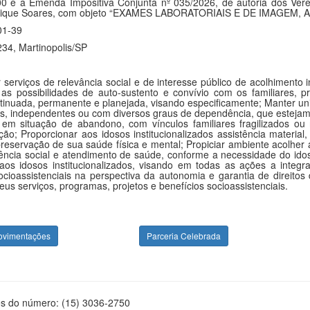
 Emenda Impositiva Conjunta nº 035/2026, de autoria dos Veread
Henrique Soares, com objeto “EXAMES LABORATORIAIS E DE IMAGEM,
01-39
34, Martinopolis/SP
r serviços de relevância social e de interesse público de acolhimento 
as possibilidades de auto-sustento e convívio com os familiares, pr
tinuada, permanente e planejada, visando especificamente; Manter unid
, independentes ou com diversos graus de dependência, que estejam 
a, em situação de abandono, com vínculos familiares fragilizados 
ção; Proporcionar aos idosos institucionalizados assistência material,
preservação de sua saúde física e mental; Propiciar ambiente acolher 
stência social e atendimento de saúde, conforme a necessidade do ido
s idosos institucionalizados, visando em todas as ações a integra
socioassistenciais na perspectiva da autonomia e garantia de direitos 
s serviços, programas, projetos e benefícios socioassistenciais.
ovimentações
Parceria Celebrada
és do número: (15) 3036-2750