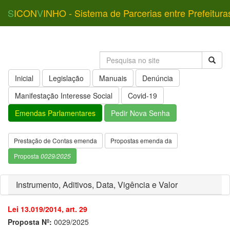
S
ICON
V
INHO - Sistema de Parcerias entre Prefeitura
Inicial
Legislação
Manuais
Denúncia
Manifestação Interesse Social
Covid-19
Emendas Parlamentares
Pedir Nova Senha
Prestação de Contas emenda
Propostas emenda da
Proposta
0029/2025
Instrumento, Aditivos, Data, Vigência e Valor
Lei 13.019/2014, art. 29
Proposta Nº:
0029/2025