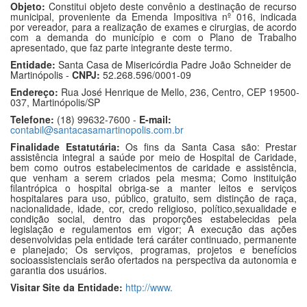
Objeto:
Constitui objeto deste convênio a destinação de recurso
municipal, proveniente da Emenda Impositiva nº 016, indicada
por vereador, para a realização de exames e cirurgias, de acordo
com a demanda do município e com o Plano de Trabalho
apresentado, que faz parte integrante deste termo.
Entidade:
Santa Casa de Misericórdia Padre João Schneider de
Martinópolis -
CNPJ:
52.268.596/0001-09
Endereço:
Rua José Henrique de Mello, 236, Centro, CEP 19500-
037, Martinópolis/SP
Telefone:
(18) 99632-7600 -
E-mail:
contabil@santacasamartinopolis.com.br
Finalidade Estatutária:
Os fins da Santa Casa são: Prestar
assistência integral a saúde por meio de Hospital de Caridade,
bem como outros estabelecimentos de caridade e assistência,
que venham a serem criados pela mesma; Como instituição
filantrópica o hospital obriga-se a manter leitos e serviços
hospitalares para uso, público, gratuito, sem distinção de raça,
nacionalidade, idade, cor, credo religioso, político,sexualidade e
condição social, dentro das proporções estabelecidas pela
legislação e regulamentos em vigor; A execução das ações
desenvolvidas pela entidade terá caráter continuado, permanente
e planejado; Os serviços, programas, projetos e benefícios
socioassistenciais serão ofertados na perspectiva da autonomia e
garantia dos usuários.
Visitar Site da Entidade:
http://www.