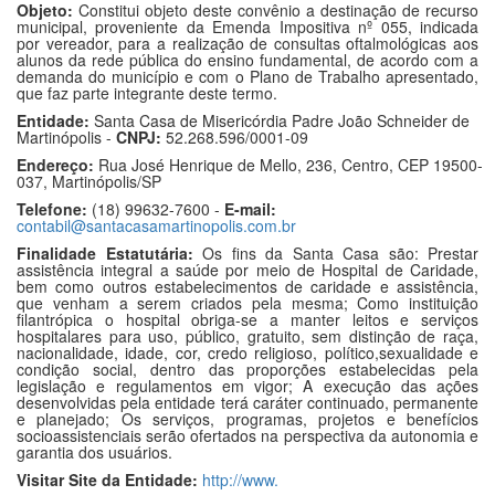
Objeto:
Constitui objeto deste convênio a destinação de recurso
municipal, proveniente da Emenda Impositiva nº 055, indicada
por vereador, para a realização de consultas oftalmológicas aos
alunos da rede pública do ensino fundamental, de acordo com a
demanda do município e com o Plano de Trabalho apresentado,
que faz parte integrante deste termo.
Entidade:
Santa Casa de Misericórdia Padre João Schneider de
Martinópolis -
CNPJ:
52.268.596/0001-09
Endereço:
Rua José Henrique de Mello, 236, Centro, CEP 19500-
037, Martinópolis/SP
Telefone:
(18) 99632-7600 -
E-mail:
contabil@santacasamartinopolis.com.br
Finalidade Estatutária:
Os fins da Santa Casa são: Prestar
assistência integral a saúde por meio de Hospital de Caridade,
bem como outros estabelecimentos de caridade e assistência,
que venham a serem criados pela mesma; Como instituição
filantrópica o hospital obriga-se a manter leitos e serviços
hospitalares para uso, público, gratuito, sem distinção de raça,
nacionalidade, idade, cor, credo religioso, político,sexualidade e
condição social, dentro das proporções estabelecidas pela
legislação e regulamentos em vigor; A execução das ações
desenvolvidas pela entidade terá caráter continuado, permanente
e planejado; Os serviços, programas, projetos e benefícios
socioassistenciais serão ofertados na perspectiva da autonomia e
garantia dos usuários.
Visitar Site da Entidade:
http://www.