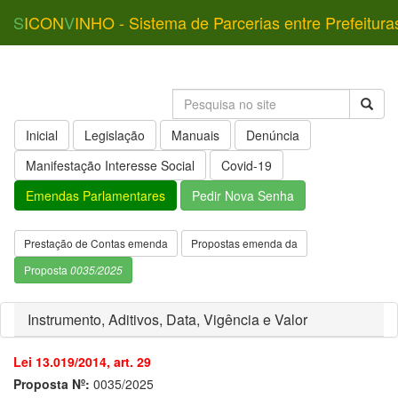
S
ICON
V
INHO - Sistema de Parcerias entre Prefeitura
Inicial
Legislação
Manuais
Denúncia
Manifestação Interesse Social
Covid-19
Emendas Parlamentares
Pedir Nova Senha
Prestação de Contas emenda
Propostas emenda da
Proposta
0035/2025
Instrumento, Aditivos, Data, Vigência e Valor
Lei 13.019/2014, art. 29
Proposta Nº:
0035/2025