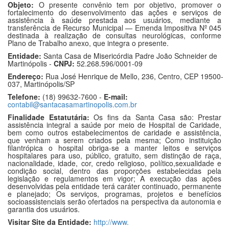
Objeto:
O presente convênio tem por objetivo, promover o
fortalecimento do desenvolvimento das ações e serviços de
assistência à saúde prestada aos usuários, mediante a
transferência de Recurso Municipal — Emenda Impositiva Nº 045
destinada à realização de consultas neurológicas, conforme
Plano de Trabalho anexo, que integra o presente.
Entidade:
Santa Casa de Misericórdia Padre João Schneider de
Martinópolis -
CNPJ:
52.268.596/0001-09
Endereço:
Rua José Henrique de Mello, 236, Centro, CEP 19500-
037, Martinópolis/SP
Telefone:
(18) 99632-7600 -
E-mail:
contabil@santacasamartinopolis.com.br
Finalidade Estatutária:
Os fins da Santa Casa são: Prestar
assistência integral a saúde por meio de Hospital de Caridade,
bem como outros estabelecimentos de caridade e assistência,
que venham a serem criados pela mesma; Como instituição
filantrópica o hospital obriga-se a manter leitos e serviços
hospitalares para uso, público, gratuito, sem distinção de raça,
nacionalidade, idade, cor, credo religioso, político,sexualidade e
condição social, dentro das proporções estabelecidas pela
legislação e regulamentos em vigor; A execução das ações
desenvolvidas pela entidade terá caráter continuado, permanente
e planejado; Os serviços, programas, projetos e benefícios
socioassistenciais serão ofertados na perspectiva da autonomia e
garantia dos usuários.
Visitar Site da Entidade:
http://www.