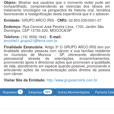
Objeto:
Mostrar aos usuários que o momento vivido pode ser
compartilhado, compreendendo as vivencias dos idosos em
tratamento oncológico na perspectiva da historia oral, temática
favorecendo a ressignificação desta experiência que é o adoecer.
Entidade:
GRUPO ARCO-IRIS -
CNPJ:
02.853.035/0001-07
Endereço:
Rua Coronel José Pereira Lima, 1700, Jardim São
Domingos, CEP 13730-220, MOCOCA/SP
Telefone:
(19) 3656-1842 -
E-mail:
arcoiris01.grupo21@terra.com.br
Finalidade Estatutária:
Artigo 3º O GRUPO ARCO IRIS tem por
finalidade atender pessoas com câncer e sua famílias residente
no município de Mococa - SP, oferecendo atendimento
psicossocial através de orientações, encaminhamentos,
promovendo apoio e direcionar ações que promovam a qualidade
de vida, atendimento em espécie quando possível, promovendo e
articulando ações de conscientização pelos direitos da pessoa
com câncer.
Visitar Site da Entidade:
http://www.grupoarcoiris.com.br
1
107
Repasses
Despesas
Outras Movimentações
Parceria Cel