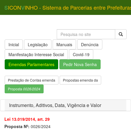
S
ICON
V
INHO - Sistema de Parcerias entre Prefeitura
Inicial
Legislação
Manuais
Denúncia
Manifestação Interesse Social
Covid-19
Emendas Parlamentares
Pedir Nova Senha
Prestação de Contas emenda
Propostas emenda da
Proposta
0026/2024
Instrumento, Aditivos, Data, Vigência e Valor
Lei 13.019/2014, art. 29
Proposta Nº:
0026/2024