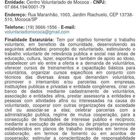
Entidade:
Centro Voluntariado de Mococa -
CNPJ:
07.664.194/0001-79
Endereço:
Rua Maranhão, 1003, Jardim Riachuelo, CEP 13738-
510, Mococa/SP
Telefone:
(19) 3666-1556 -
E-mail:
voluntariadomococa@gmail.com
Finalidade Estatutária:
Tem por objetivo fomentar o trabalho
voluntario, em beneficio da comunidade, desenvolvendo as
seguintes atividades: promoção do voluntariado, estimulando o
trabalho voluntario de relevância publica e social nas áreas de
educação, cultura, lazer, esportiva e também de apoio ao idoso,
estabelecer um elo entre a oferta e a demanda de voluntários,
oferecer cursos de treinamentos e capacitação básicos para
voluntários, organizar cursos específicos em conjunto com
técnicos das diversas áreas que demandam voluntários,
promover o intercambio e/ou parcerias com empresas,
instituições publicas e privadas e entidade congêneres, criar um
banco de dados mediante cadastramento de voluntários,
associação e entidades afins, prestar assessoria a entidades e
pessoas com atividades afins ou interessadas na causa do
voluntariado, cooperar com outras organizações da sociedade
civil ou associar-se a elas; celebrar parcerias com a
administração publica, regime de mutua cooperação, para a
consecução de finalidades de interesse publico e recíproco,
mediante a execução de atividades ou de projetos previamente
estabelecidos em planos de trabalho inseridos em termos de
colaboração, em termos de fomento ou em acordos de
cooperação; estimular a conscientização de responsabilidade