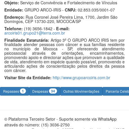
Objeto:
Serviço de Convivência e Fortalecimento de Vínculos
Entidade:
GRUPO ARCO-IRIS -
CNPJ:
02.853.035/0001-07
Endereço:
Rua Coronel José Pereira Lima, 1700, Jardim São
Domingos, CEP 13730-220, MOCOCA/SP
Telefone:
(19) 3656-1842 -
E-mail:
arcoiris01.grupo21@terra.com.br
Finalidade Estatutária:
Artigo 3º O GRUPO ARCO IRIS tem por
finalidade atender pessoas com câncer e sua famílias residente
no município de Mococa - SP, oferecendo atendimento
psicossocial através de orientações, encaminhamentos,
promovendo apoio e direcionar ações que promovam a qualidade
de vida, atendimento em espécie quando possível, promovendo e
articulando ações de conscientização pelos direitos da pessoa
com câncer.
Visitar Site da Entidade:
http://www.grupoarcoiris.com.br
1
34
Repasses
Despesas
Outras Movimentações
Parceria Cele
© Plataforma Terceiro Setor - Suporte somente via WhatsApp
através do número: (15) 3036-2750