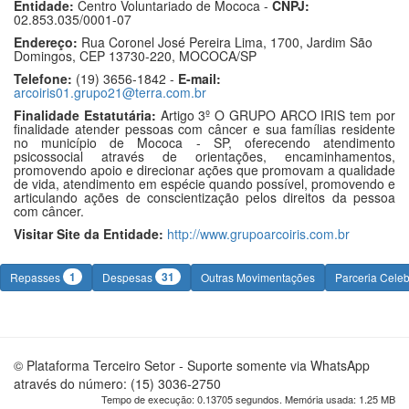
Entidade:
Centro Voluntariado de Mococa -
CNPJ:
02.853.035/0001-07
Endereço:
Rua Coronel José Pereira Lima, 1700, Jardim São
Domingos, CEP 13730-220, MOCOCA/SP
Telefone:
(19) 3656-1842 -
E-mail:
arcoiris01.grupo21@terra.com.br
Finalidade Estatutária:
Artigo 3º O GRUPO ARCO IRIS tem por
finalidade atender pessoas com câncer e sua famílias residente
no município de Mococa - SP, oferecendo atendimento
psicossocial através de orientações, encaminhamentos,
promovendo apoio e direcionar ações que promovam a qualidade
de vida, atendimento em espécie quando possível, promovendo e
articulando ações de conscientização pelos direitos da pessoa
com câncer.
Visitar Site da Entidade:
http://www.grupoarcoiris.com.br
1
31
Repasses
Despesas
Outras Movimentações
Parceria Cele
© Plataforma Terceiro Setor - Suporte somente via WhatsApp
através do número: (15) 3036-2750
Tempo de execução: 0.13705 segundos. Memória usada: 1.25 MB