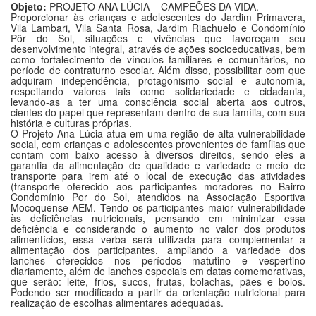
Objeto:
PROJETO ANA LÚCIA – CAMPEÕES DA VIDA.
Proporcionar às crianças e adolescentes do Jardim Primavera,
Vila Lambari, Vila Santa Rosa, Jardim Riachuelo e Condomínio
Pôr do Sol, situações e vivências que favoreçam seu
desenvolvimento integral, através de ações socioeducativas, bem
como fortalecimento de vínculos familiares e comunitários, no
período de contraturno escolar. Além disso, possibilitar com que
adquiram independência, protagonismo social e autonomia,
respeitando valores tais como solidariedade e cidadania,
levando-as a ter uma consciência social aberta aos outros,
cientes do papel que representam dentro de sua família, com sua
história e culturas próprias.
O Projeto Ana Lúcia atua em uma região de alta vulnerabilidade
social, com crianças e adolescentes provenientes de famílias que
contam com baixo acesso à diversos direitos, sendo eles a
garantia da alimentação de qualidade e variedade e meio de
transporte para irem até o local de execução das atividades
(transporte oferecido aos participantes moradores no Bairro
Condomínio Por do Sol, atendidos na Associação Esportiva
Mocoquense-AEM. Tendo os participantes maior vulnerabilidade
às deficiências nutricionais, pensando em minimizar essa
deficiência e considerando o aumento no valor dos produtos
alimentícios, essa verba será utilizada para complementar a
alimentação dos participantes, ampliando a variedade dos
lanches oferecidos nos períodos matutino e vespertino
diariamente, além de lanches especiais em datas comemorativas,
que serão: leite, frios, sucos, frutas, bolachas, pães e bolos.
Podendo ser modificado a partir da orientação nutricional para
realização de escolhas alimentares adequadas.