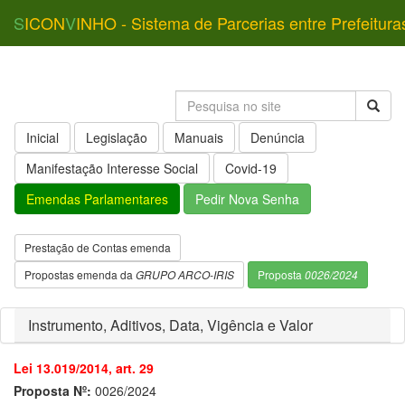
S
ICON
V
INHO - Sistema de Parcerias entre Prefeitura
Inicial
Legislação
Manuais
Denúncia
Manifestação Interesse Social
Covid-19
Emendas Parlamentares
Pedir Nova Senha
Prestação de Contas emenda
Propostas emenda da
GRUPO ARCO-IRIS
Proposta
0026/2024
Instrumento, Aditivos, Data, Vigência e Valor
Lei 13.019/2014, art. 29
Proposta Nº:
0026/2024