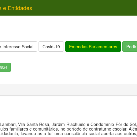
s e Entidades
 Interesse Social
Covid-19
Emendas Parlamentares
Pedi
2024
 Lambari, Vila Santa Rosa, Jardim Riachuelo e Condomínio Pôr do Sol,
los familiares e comunitários, no período de contraturno escolar. Al
 cidadania, levando-as a ter uma consciência social aberta aos outro