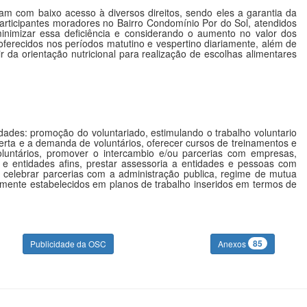
am com baixo acesso à diversos direitos, sendo eles a garantia da
participantes moradores no Bairro Condomínio Por do Sol, atendidos
inimizar essa deficiência e considerando o aumento no valor dos
oferecidos nos períodos matutino e vespertino diariamente, além de
r da orientação nutricional para realização de escolhas alimentares
dades: promoção do voluntariado, estimulando o trabalho voluntario
ferta e a demanda de voluntários, oferecer cursos de treinamentos e
luntários, promover o intercambio e/ou parcerias com empresas,
 e entidades afins, prestar assessoria a entidades e pessoas com
; celebrar parcerias com a administração publica, regime de mutua
iamente estabelecidos em planos de trabalho inseridos em termos de
85
Publicidade da OSC
Anexos