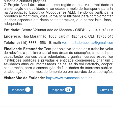
história e culturas próprias.
O Projeto Ana Lúcia atua em uma região de alta vulnerabilidade s
alimentação de qualidade e variedade e meio de transporte para ir
na Associação Esportiva Mocoquense-AEM. Tendo os participantes
produtos alimentícios, essa verba será utilizada para complementa
lanches especiais em datas comemorativas, que serão: leite, frios,
adequadas.
Entidade:
Centro Voluntariado de Mococa -
CNPJ:
07.664.194/000
Endereço:
Rua Maranhão, 1003, Jardim Riachuelo, CEP 13738-51
Telefone:
(19) 3666-1556 -
E-mail:
voluntariadomococa@gmail.co
Finalidade Estatutária:
Tem por objetivo fomentar o trabalho volu
de relevância publica e social nas áreas de educação, cultura, laz
capacitação básicos para voluntários, organizar cursos especí
instituições publicas e privadas e entidade congêneres, criar u
atividades afins ou interessadas na causa do voluntariado, coope
cooperação, para a consecução de finalidades de interesse publico
colaboração, em termos de fomento ou em acordos de cooperação; es
Visitar Site da Entidade:
http://www.cvmococa.com.br
1
31
Repasses
Despesas
Outras M