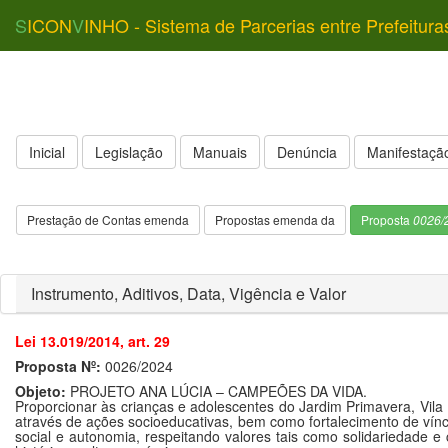
S
ICON
V
INHO - Sistema de Parcerias entre Prefeitura
Inicial
Legislação
Manuais
Denúncia
Manifestação
Prestação de Contas emenda
Propostas emenda da
Proposta
0026/
Instrumento, Aditivos, Data, Vigência e Valor
Lei 13.019/2014, art. 29
Proposta Nº:
0026/2024
Objeto:
PROJETO ANA LÚCIA – CAMPEÕES DA VIDA.
Proporcionar às crianças e adolescentes do Jardim Primavera, Vila
através de ações socioeducativas, bem como fortalecimento de víncu
social e autonomia, respeitando valores tais como solidariedade e