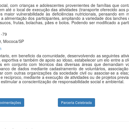
ocial, com crianças e adolescentes provenientes de famílias que cont
em até o local de execução das atividades (transporte oferecido aos 
 maior vulnerabilidade às deficiências nutricionais, pensando em m
r a alimentação dos participantes, ampliando a variedade dos lanches 
 sucos, frutas, bolachas, pães e bolos. Podendo ser modificado a parti
1-79
0, Mococa/SP
m
ntario, em beneficio da comunidade, desenvolvendo as seguintes ativi
er, esportiva e também de apoio ao idoso, estabelecer um elo entre a o
ficos em conjunto com técnicos das diversas áreas que demandam vo
m banco de dados mediante cadastramento de voluntários, associação
rar com outras organizações da sociedade civil ou associar-se a elas
 e recíproco, mediante a execução de atividades ou de projetos prev
timular a conscientização de responsabilidade social e ambiental.
ovimentações
Parceria Celebrada