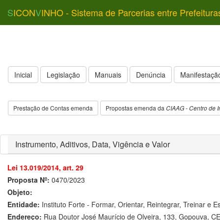
S
ICON
V
INHO - Sistema de Parcerias entre Prefeitura
Inicial
Legislação
Manuais
Denúncia
Manifestação
Prestação de Contas emenda
Propostas emenda da
CIAAG - Centro de I
Instrumento, Aditivos, Data, Vigência e Valor
Lei 13.019/2014, art. 29
Proposta Nº:
0470/2023
Objeto:
Entidade:
Instituto Forte - Formar, Orientar, Reintegrar, Treinar e E
Endereço:
Rua Doutor José Maurício de Olveira, 133, Gopouva, C