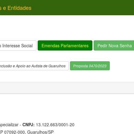
s e Entidades
 Interesse Social
Emendas Parlamentares
Pedir Nova Senha
nclusão e Apoio ao Autista de Guarulhos
Proposta
0470/2023
specializar -
CNPJ:
13.122.663/0001-20
EP 07092-000, Guarulhos/SP