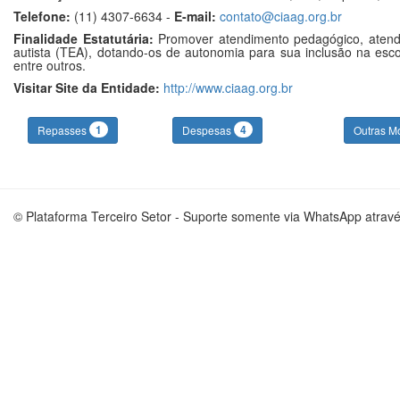
Telefone:
(11) 4307-6634 -
E-mail:
contato@ciaag.org.br
Finalidade Estatutária:
Promover atendimento pedagógico, atendim
autista (TEA), dotando-os de autonomia para sua inclusão na escol
entre outros.
Visitar Site da Entidade:
http://www.ciaag.org.br
1
4
Repasses
Despesas
Outras M
© Plataforma Terceiro Setor - Suporte somente via WhatsApp atrav