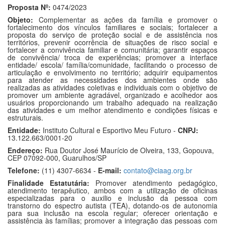
Proposta Nº:
0474/2023
Objeto:
Complementar as ações da família e promover o
fortalecimento dos vínculos familiares e sociais; fortalecer a
proposta do serviço de proteção social e de assistência nos
territórios, prevenir ocorrência de situações de risco social e
fortalecer a convivência familiar e comunitária; garantir espaços
de convivência/ troca de experiências; promover a interface
entidade/ escola/ família/comunidade, facilitando o processo de
articulação e envolvimento no território; adquirir equipamentos
para atender as necessidades dos ambientes onde são
realizadas as atividades coletivas e individuais com o objetivo de
promover um ambiente agradável, organizado e acolhedor aos
usuários proporcionando um trabalho adequado na realização
das atividades e um melhor atendimento e condições físicas e
estruturais.
Entidade:
Instituto Cultural e Esportivo Meu Futuro -
CNPJ:
13.122.663/0001-20
Endereço:
Rua Doutor José Maurício de Olveira, 133, Gopouva,
CEP 07092-000, Guarulhos/SP
Telefone:
(11) 4307-6634 -
E-mail:
contato@ciaag.org.br
Finalidade Estatutária:
Promover atendimento pedagógico,
atendimento terapêutico, ambos com a utilização de oficinas
especializadas para o auxilio e inclusão da pessoa com
transtorno do espectro autista (TEA), dotando-os de autonomia
para sua inclusão na escola regular; oferecer orientação e
assistência às famílias; promover a integração das pessoas com