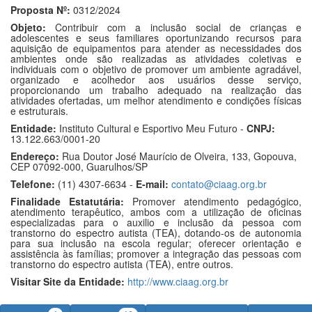
Proposta Nº:
0312/2024
Objeto:
Contribuir com a inclusão social de crianças e
adolescentes e seus familiares oportunizando recursos para
aquisição de equipamentos para atender as necessidades dos
ambientes onde são realizadas as atividades coletivas e
individuais com o objetivo de promover um ambiente agradável,
organizado e acolhedor aos usuários desse serviço,
proporcionando um trabalho adequado na realização das
atividades ofertadas, um melhor atendimento e condições físicas
e estruturais.
Entidade:
Instituto Cultural e Esportivo Meu Futuro -
CNPJ:
13.122.663/0001-20
Endereço:
Rua Doutor José Maurício de Olveira, 133, Gopouva,
CEP 07092-000, Guarulhos/SP
Telefone:
(11) 4307-6634 -
E-mail:
contato@ciaag.org.br
Finalidade Estatutária:
Promover atendimento pedagógico,
atendimento terapêutico, ambos com a utilização de oficinas
especializadas para o auxilio e inclusão da pessoa com
transtorno do espectro autista (TEA), dotando-os de autonomia
para sua inclusão na escola regular; oferecer orientação e
assistência às famílias; promover a integração das pessoas com
transtorno do espectro autista (TEA), entre outros.
Visitar Site da Entidade:
http://www.ciaag.org.br