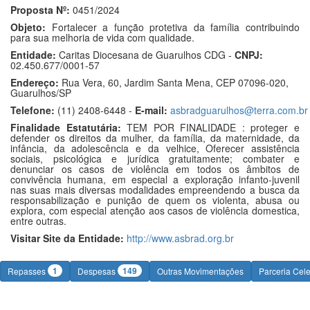
Proposta Nº:
0451/2024
Objeto:
Fortalecer a função protetiva da família contribuindo
para sua melhoria de vida com qualidade.
Entidade:
Caritas Diocesana de Guarulhos CDG -
CNPJ:
02.450.677/0001-57
Endereço:
Rua Vera, 60, Jardim Santa Mena, CEP 07096-020,
Guarulhos/SP
Telefone:
(11) 2408-6448 -
E-mail:
asbradguarulhos@terra.com.br
Finalidade Estatutária:
TEM POR FINALIDADE : proteger e
defender os direitos da mulher, da família, da maternidade, da
infância, da adolescência e da velhice, Oferecer assistência
sociais, psicológica e jurídica gratuitamente; combater e
denunciar os casos de violência em todos os âmbitos de
convivência humana, em especial a exploração infanto-juvenil
nas suas mais diversas modalidades empreendendo a busca da
responsabilização e punição de quem os violenta, abusa ou
explora, com especial atenção aos casos de violência domestica,
entre outras.
Visitar Site da Entidade:
http://www.asbrad.org.br
1
149
Repasses
Despesas
Outras Movimentações
Parceria Cel