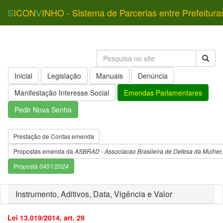
S
ICON
V
INHO - Sistema de Parcerias entre Prefeitura
Inicial
Legislação
Manuais
Denúncia
Manifestação Interesse Social
Emendas Parlamentares
Pedir Nova Senha
Prestação de Contas emenda
Propostas emenda da
ASBRAD - Associacao Brasileira de Defesa da Mulher, 
Proposta
0451/2024
Instrumento, Aditivos, Data, Vigência e Valor
Lei 13.019/2014, art. 29