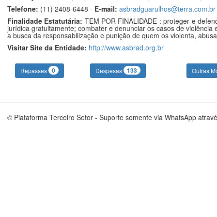
Telefone:
(11) 2408-6448 -
E-mail:
asbradguarulhos@terra.com.br
Finalidade Estatutária:
TEM POR FINALIDADE : proteger e defender o
jurídica gratuitamente; combater e denunciar os casos de violênci
a busca da responsabilização e punição de quem os violenta, abusa 
Visitar Site da Entidade:
http://www.asbrad.org.br
0
133
Repasses
Despesas
Outras M
© Plataforma Terceiro Setor - Suporte somente via WhatsApp atrav