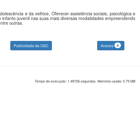
lescência e da velhice, Oferecer assistência sociais, psicológica e
ão infanto-juvenil nas suas mais diversas modalidades empreendendo
ntre outras.
4
Publicidade da OSC
Anexos
Tempo de execução: 1.49726 segundos. Memória usada: 0.75 MB