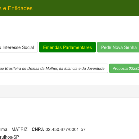
s e Entidades
 Interesse Social
Emendas Parlamentares
Pedir Nova Senha
 Brasileira de Defesa da Mulher, da Infancia e da Juventude
Proposta
0328/
tima - MATRIZ -
CNPJ:
02.450.677/0001-57
rulhos/SP