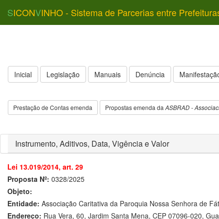
S
ICON
V
INHO - Sistema de Parcerias entre Prefeitura
Inicial
Legislação
Manuais
Denúncia
Manifestação
Prestação de Contas emenda
Propostas emenda da
ASBRAD - Associacao
Instrumento, Aditivos, Data, Vigência e Valor
Lei 13.019/2014, art. 29
Proposta Nº:
0328/2025
Objeto:
Entidade:
Associação Caritativa da Paroquia Nossa Senhora de Fá
Endereço:
Rua Vera, 60, Jardim Santa Mena, CEP 07096-020, Gua