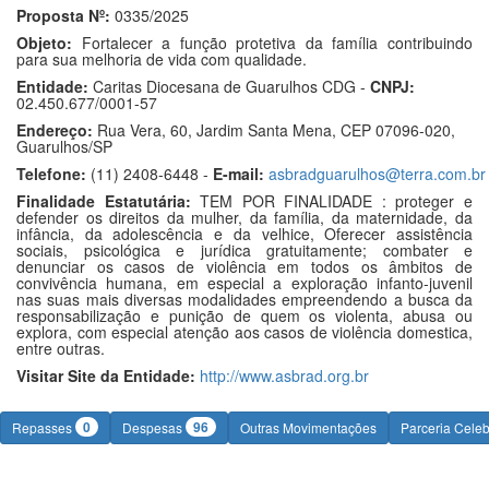
Proposta Nº:
0335/2025
Objeto:
Fortalecer a função protetiva da família contribuindo
para sua melhoria de vida com qualidade.
Entidade:
Caritas Diocesana de Guarulhos CDG -
CNPJ:
02.450.677/0001-57
Endereço:
Rua Vera, 60, Jardim Santa Mena, CEP 07096-020,
Guarulhos/SP
Telefone:
(11) 2408-6448 -
E-mail:
asbradguarulhos@terra.com.br
Finalidade Estatutária:
TEM POR FINALIDADE : proteger e
defender os direitos da mulher, da família, da maternidade, da
infância, da adolescência e da velhice, Oferecer assistência
sociais, psicológica e jurídica gratuitamente; combater e
denunciar os casos de violência em todos os âmbitos de
convivência humana, em especial a exploração infanto-juvenil
nas suas mais diversas modalidades empreendendo a busca da
responsabilização e punição de quem os violenta, abusa ou
explora, com especial atenção aos casos de violência domestica,
entre outras.
Visitar Site da Entidade:
http://www.asbrad.org.br
0
96
Repasses
Despesas
Outras Movimentações
Parceria Cele