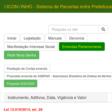
S
ICON
V
INHO - Sistema de Parcerias entre Prefeitura
Inicial
Legislação
Manuais
Denúncia
Manifestação Interesse Social
Emendas Parlamentares
Pedir Nova Senha
Prestação de Contas emenda
Propostas emenda da
ASBRAD - Associacao Brasileira de Defesa da Mulher, 
Proposta
0335/2025
Instrumento, Aditivos, Data, Vigência e Valor
Lei 13.019/2014, art. 29