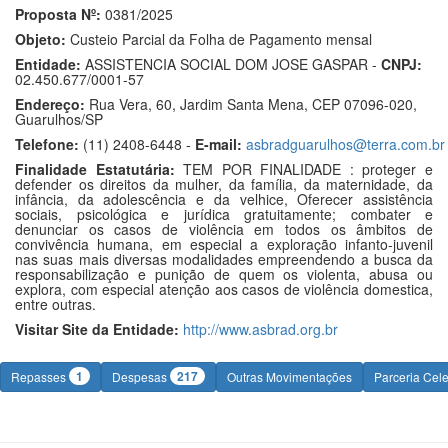
Proposta Nº:
0381/2025
Objeto:
Custeio Parcial da Folha de Pagamento mensal
Entidade:
ASSISTENCIA SOCIAL DOM JOSE GASPAR -
CNPJ:
02.450.677/0001-57
Endereço:
Rua Vera, 60, Jardim Santa Mena, CEP 07096-020,
Guarulhos/SP
Telefone:
(11) 2408-6448 -
E-mail:
asbradguarulhos@terra.com.br
Finalidade Estatutária:
TEM POR FINALIDADE : proteger e
defender os direitos da mulher, da família, da maternidade, da
infância, da adolescência e da velhice, Oferecer assistência
sociais, psicológica e jurídica gratuitamente; combater e
denunciar os casos de violência em todos os âmbitos de
convivência humana, em especial a exploração infanto-juvenil
nas suas mais diversas modalidades empreendendo a busca da
responsabilização e punição de quem os violenta, abusa ou
explora, com especial atenção aos casos de violência domestica,
entre outras.
Visitar Site da Entidade:
http://www.asbrad.org.br
1
217
Repasses
Despesas
Outras Movimentações
Parceria Cel