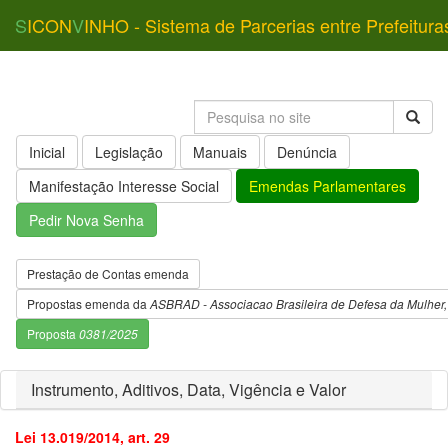
S
ICON
V
INHO - Sistema de Parcerias entre Prefeitura
Inicial
Legislação
Manuais
Denúncia
Manifestação Interesse Social
Emendas Parlamentares
Pedir Nova Senha
Prestação de Contas emenda
Propostas emenda da
ASBRAD - Associacao Brasileira de Defesa da Mulher, 
Proposta
0381/2025
Instrumento, Aditivos, Data, Vigência e Valor
Lei 13.019/2014, art. 29