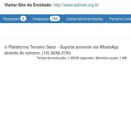
Visitar Site da Entidade:
http://www.asbrad.org.br
0
163
Repasses
Despesas
Outras Movimentações
Parceria Cel
© Plataforma Terceiro Setor - Suporte somente via WhatsApp
através do número: (15) 3036-2750
Tempo de execução: 1.35039 segundos. Memória usada: 1 MB