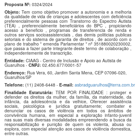
Proposta Nº:
0324/2024
Objeto:
Tem como objetivo promover a autonomia e a melhoria
da qualidade de vida de crianças e adolescentes com deficiência
preferencialmente pessoas com Transtorno do Espectro Autista
(TEA) , preferencialmente beneficiários do BPC , propiciando
acesso a beneficio , programas de transferencia de renda e
outros serviços socioassistenciais , das demis politicias publicas
setoriais e do sistema de garantia de direitos , de acordo com o
plano de trabalho " emenda Parlamentar " nº 351880020230002,
que passa a fazer parte integrante deste termo de colaboração ,
independentemente de transcrição.
Entidade:
CIAAG - Centro de Inclusão e Apoio ao Autista de
Guarulhos -
CNPJ:
02.450.677/0001-57
Endereço:
Rua Vera, 60, Jardim Santa Mena, CEP 07096-020,
Guarulhos/SP
Telefone:
(11) 2408-6448 -
E-mail:
asbradguarulhos@terra.com.br
Finalidade Estatutária:
TEM POR FINALIDADE : proteger e
defender os direitos da mulher, da família, da maternidade, da
infância, da adolescência e da velhice, Oferecer assistência
sociais, psicológica e jurídica gratuitamente; combater e
denunciar os casos de violência em todos os âmbitos de
convivência humana, em especial a exploração infanto-juvenil
nas suas mais diversas modalidades empreendendo a busca da
responsabilização e punição de quem os violenta, abusa ou
explora, com especial atenção aos casos de violência domestica,
entre outras.