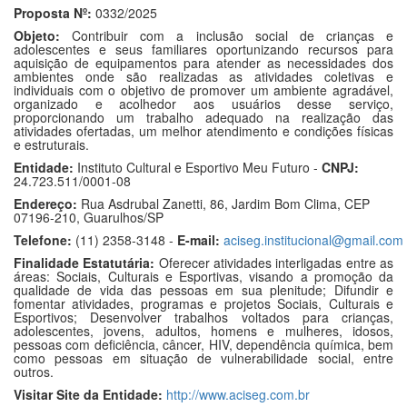
Proposta Nº:
0332/2025
Objeto:
Contribuir com a inclusão social de crianças e
adolescentes e seus familiares oportunizando recursos para
aquisição de equipamentos para atender as necessidades dos
ambientes onde são realizadas as atividades coletivas e
individuais com o objetivo de promover um ambiente agradável,
organizado e acolhedor aos usuários desse serviço,
proporcionando um trabalho adequado na realização das
atividades ofertadas, um melhor atendimento e condições físicas
e estruturais.
Entidade:
Instituto Cultural e Esportivo Meu Futuro -
CNPJ:
24.723.511/0001-08
Endereço:
Rua Asdrubal Zanetti, 86, Jardim Bom Clima, CEP
07196-210, Guarulhos/SP
Telefone:
(11) 2358-3148 -
E-mail:
aciseg.institucional@gmail.com
Finalidade Estatutária:
Oferecer atividades interligadas entre as
áreas: Sociais, Culturais e Esportivas, visando a promoção da
qualidade de vida das pessoas em sua plenitude; Difundir e
fomentar atividades, programas e projetos Sociais, Culturais e
Esportivos; Desenvolver trabalhos voltados para crianças,
adolescentes, jovens, adultos, homens e mulheres, idosos,
pessoas com deficiência, câncer, HIV, dependência química, bem
como pessoas em situação de vulnerabilidade social, entre
outros.
Visitar Site da Entidade:
http://www.aciseg.com.br