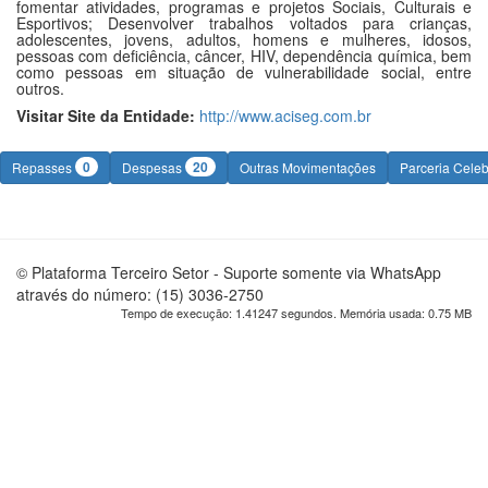
fomentar atividades, programas e projetos Sociais, Culturais e
Esportivos; Desenvolver trabalhos voltados para crianças,
adolescentes, jovens, adultos, homens e mulheres, idosos,
pessoas com deficiência, câncer, HIV, dependência química, bem
como pessoas em situação de vulnerabilidade social, entre
outros.
Visitar Site da Entidade:
http://www.aciseg.com.br
0
20
Repasses
Despesas
Outras Movimentações
Parceria Cele
© Plataforma Terceiro Setor - Suporte somente via WhatsApp
através do número: (15) 3036-2750
Tempo de execução: 1.41247 segundos. Memória usada: 0.75 MB