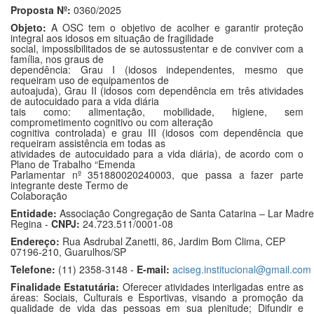
Proposta Nº:
0360/2025
Objeto:
A OSC tem o objetivo de acolher e garantir proteção
integral aos idosos em situação de fragilidade
social, impossibilitados de se autossustentar e de conviver com a
família, nos graus de
dependência: Grau I (idosos independentes, mesmo que
requeiram uso de equipamentos de
autoajuda), Grau II (idosos com dependência em três atividades
de autocuidado para a vida diária
tais como: alimentação, mobilidade, higiene, sem
comprometimento cognitivo ou com alteração
cognitiva controlada) e grau III (idosos com dependência que
requeiram assistência em todas as
atividades de autocuidado para a vida diária), de acordo com o
Plano de Trabalho “Emenda
Parlamentar nº 351880020240003, que passa a fazer parte
integrante deste Termo de
Colaboração
Entidade:
Associação Congregação de Santa Catarina – Lar Madre
Regina -
CNPJ:
24.723.511/0001-08
Endereço:
Rua Asdrubal Zanetti, 86, Jardim Bom Clima, CEP
07196-210, Guarulhos/SP
Telefone:
(11) 2358-3148 -
E-mail:
aciseg.institucional@gmail.com
Finalidade Estatutária:
Oferecer atividades interligadas entre as
áreas: Sociais, Culturais e Esportivas, visando a promoção da
qualidade de vida das pessoas em sua plenitude; Difundir e