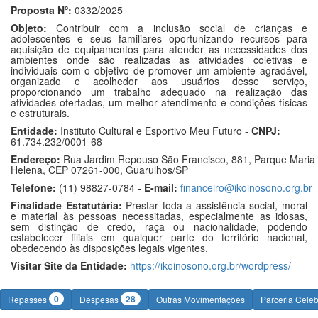
Proposta Nº:
0332/2025
Objeto:
Contribuir com a inclusão social de crianças e
adolescentes e seus familiares oportunizando recursos para
aquisição de equipamentos para atender as necessidades dos
ambientes onde são realizadas as atividades coletivas e
individuais com o objetivo de promover um ambiente agradável,
organizado e acolhedor aos usuários desse serviço,
proporcionando um trabalho adequado na realização das
atividades ofertadas, um melhor atendimento e condições físicas
e estruturais.
Entidade:
Instituto Cultural e Esportivo Meu Futuro -
CNPJ:
61.734.232/0001-68
Endereço:
Rua Jardim Repouso São Francisco, 881, Parque Maria
Helena, CEP 07261-000, Guarulhos/SP
Telefone:
(11) 98827-0784 -
E-mail:
financeiro@ikoinosono.org.br
Finalidade Estatutária:
Prestar toda a assistência social, moral
e material às pessoas necessitadas, especialmente as idosas,
sem distinção de credo, raça ou nacionalidade, podendo
estabelecer filiais em qualquer parte do território nacional,
obedecendo às disposições legais vigentes.
Visitar Site da Entidade:
https://ikoinosono.org.br/wordpress/
0
28
Repasses
Despesas
Outras Movimentações
Parceria Cele