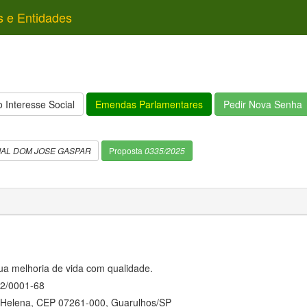
s e Entidades
 Interesse Social
Emendas Parlamentares
Pedir Nova Senha
IAL DOM JOSE GASPAR
Proposta
0335/2025
sua melhoria de vida com qualidade.
2/0001-68
 Helena, CEP 07261-000, Guarulhos/SP