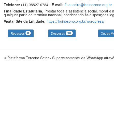
Telefone:
(11) 98827-0784 -
E-mail:
financeiro@ikoinosono.org.br
Finalidade Estatutária:
Prestar toda a assistência social, moral e
qualquer parte do território nacional, obedecendo às disposições leg
Visitar Site da Entidade:
https://ikoinosono.org.br/wordpress/
0
96
Repasses
Despesas
Outras M
© Plataforma Terceiro Setor - Suporte somente via WhatsApp atrav