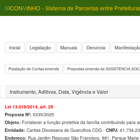
S
ICON
V
INHO - Sistema de Parcerias entre Prefeitura
Inicial
Legislação
Manuais
Denúncia
Manifestação
Prestação de Contas emenda
Propostas emenda da
ASSISTENCIA SOC
Instrumento, Aditivos, Data, Vigência e Valor
Lei 13.019/2014, art. 29
Proposta Nº:
0335/2025
Objeto:
Fortalecer a função protetiva da família contribuindo para 
Entidade:
Caritas Diocesana de Guarulhos CDG -
CNPJ:
61.734.23
Endereço:
Rua Jardim Repouso São Francisco, 881, Parque Maria