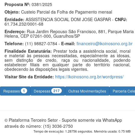
Proposta Nº:
0381/2025
Objeto:
Custeio Parcial da Folha de Pagamento mensal
Entidade:
ASSISTENCIA SOCIAL DOM JOSE GASPAR -
CNPJ:
61.734.232/0001-68
Endereço:
Rua Jardim Repouso São Francisco, 881, Parque Maria
Helena, CEP 07261-000, Guarulhos/SP
Telefone:
(11) 98827-0784 -
E-mail:
financeiro@ikoinosono.org.br
Finalidade Estatutária:
Prestar toda a assistência social, moral
e material às pessoas necessitadas, especialmente as idosas,
sem distinção de credo, raça ou nacionalidade, podendo
estabelecer filiais em qualquer parte do território nacional,
obedecendo às disposições legais vigentes.
Visitar Site da Entidade:
https://ikoinosono.org.br/wordpress/
1
217
Repasses
Despesas
Outras Movimentações
Parceria Cel
© Plataforma Terceiro Setor - Suporte somente via WhatsApp
através do número: (15) 3036-2750
Tempo de execução: 1.28756 segundos. Memória usada: 0.75 MB