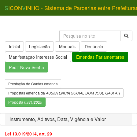
S
ICON
V
INHO - Sistema de Parcerias entre Prefeitura
Inicial
Legislação
Manuais
Denúncia
Manifestação Interesse Social
Emendas Parlamentares
Pedir Nova Senha
Prestação de Contas emenda
Propostas emenda da
ASSISTENCIA SOCIAL DOM JOSE GASPAR
Proposta
0381/2025
Instrumento, Aditivos, Data, Vigência e Valor
Lei 13.019/2014, art. 29