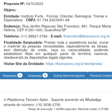
Proposta Nº:
0470/2023
Objeto:
Entidade:
Instituto Forte - Formar, Orientar, Reintegrar, Treinar e
Especializar -
CNPJ:
61.734.232/0001-68
Endereço:
Rua Jardim Repouso São Francisco, 881, Parque Maria
Helena, CEP 07261-000, Guarulhos/SP
Telefone:
(11) 98827-0784 -
E-mail:
financeiro@ikoinosono.org.br
Finalidade Estatutária:
Prestar toda a assistência social, moral
e material às pessoas necessitadas, especialmente as idosas,
sem distinção de credo, raça ou nacionalidade, podendo
estabelecer filiais em qualquer parte do território nacional,
obedecendo às disposições legais vigentes.
Visitar Site da Entidade:
https://ikoinosono.org.br/wordpress/
1
4
Repasses
Despesas
Outras Movimentações
Parceria Celeb
© Plataforma Terceiro Setor - Suporte somente via WhatsApp
através do número: (15) 3036-2750
Tempo de execução: 1.62386 segundos. Memória usada: 0.75 MB