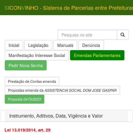
S
ICON
V
INHO - Sistema de Parcerias entre Prefeitura
Inicial
Legislação
Manuais
Denúncia
Manifestação Interesse Social
Emendas Parlamentares
Pedir Nova Senha
Prestação de Contas emenda
Propostas emenda da
ASSISTENCIA SOCIAL DOM JOSE GASPAR
Proposta
0470/2023
Instrumento, Aditivos, Data, Vigência e Valor
Lei 13.019/2014, art. 29