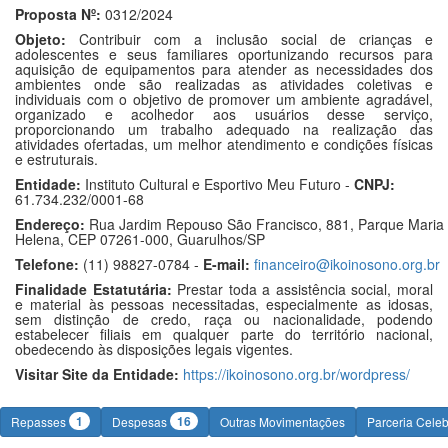
Proposta Nº:
0312/2024
Objeto:
Contribuir com a inclusão social de crianças e
adolescentes e seus familiares oportunizando recursos para
aquisição de equipamentos para atender as necessidades dos
ambientes onde são realizadas as atividades coletivas e
individuais com o objetivo de promover um ambiente agradável,
organizado e acolhedor aos usuários desse serviço,
proporcionando um trabalho adequado na realização das
atividades ofertadas, um melhor atendimento e condições físicas
e estruturais.
Entidade:
Instituto Cultural e Esportivo Meu Futuro -
CNPJ:
61.734.232/0001-68
Endereço:
Rua Jardim Repouso São Francisco, 881, Parque Maria
Helena, CEP 07261-000, Guarulhos/SP
Telefone:
(11) 98827-0784 -
E-mail:
financeiro@ikoinosono.org.br
Finalidade Estatutária:
Prestar toda a assistência social, moral
e material às pessoas necessitadas, especialmente as idosas,
sem distinção de credo, raça ou nacionalidade, podendo
estabelecer filiais em qualquer parte do território nacional,
obedecendo às disposições legais vigentes.
Visitar Site da Entidade:
https://ikoinosono.org.br/wordpress/
1
16
Repasses
Despesas
Outras Movimentações
Parceria Cele