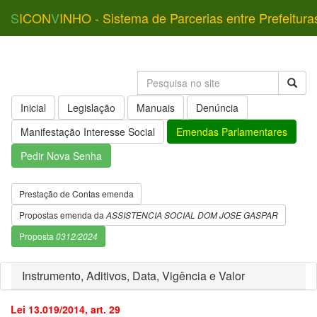
S
ICON
V
INHO - Sistema de Parcerias entre Prefeitura
Inicial
Legislação
Manuais
Denúncia
Manifestação Interesse Social
Emendas Parlamentares
Pedir Nova Senha
Prestação de Contas emenda
Propostas emenda da
ASSISTENCIA SOCIAL DOM JOSE GASPAR
Proposta
0312/2024
Instrumento, Aditivos, Data, Vigência e Valor
Lei 13.019/2014, art. 29