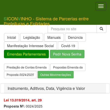
Toggl
navig
S
ICON
V
INHO - Sistema de Parcerias entre
Prefeituras e Entidades
Inicial
Legislação
Manuais
Denúncia
Manifestação Interesse Social
Covid-19
Emendas Parlamentares
Pedir Nova Senha
Prestação de Contas Emenda
Propostas Emenda da
Proposta
0024/2025
Outras Movimentações
Instrumento, Aditivos, Data, Vigência e Valor
Lei 13.019/2014, art. 29
Proposta Nº:
0024/2025