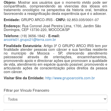
Objeto:
Mostrar aos usuários que o momento vivido pode ser
compartilhado, compreendendo as vivencias dos idosos em
tratamento oncológico na perspectiva da historia oral, temática
favorecendo a ressignificação desta experiência que é o adoecer.
Entidade:
GRUPO ARCO-IRIS -
CNPJ:
02.853.035/0001-07
Endereço:
Rua Coronel José Pereira Lima, 1700, Jardim São
Domingos, CEP 13730-220, MOCOCA/SP
Telefone:
(19) 3656-1842 -
E-mail:
arcoiris01.grupo21@terra.com.br
Finalidade Estatutária:
Artigo 3º O GRUPO ARCO IRIS tem por
finalidade atender pessoas com câncer e sua famílias residente
no município de Mococa - SP, oferecendo atendimento
psicossocial através de orientações, encaminhamentos,
promovendo apoio e direcionar ações que promovam a qualidade
de vida, atendimento em espécie quando possível, promovendo e
articulando ações de conscientização pelos direitos da pessoa
com câncer.
Visitar Site da Entidade:
http://www.grupoarcoiris.com.br
Filtrar por Vínculo Financeiro