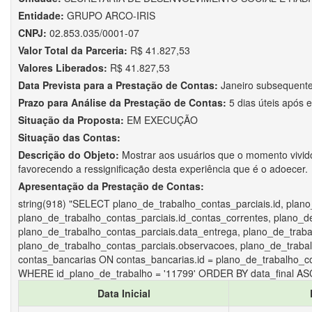
Entidade:
GRUPO ARCO-IRIS
CNPJ:
02.853.035/0001-07
Valor Total da Parceria:
R$ 41.827,53
Valores Liberados:
R$ 41.827,53
Data Prevista para a Prestação de Contas:
Janeiro subsequent
Prazo para Análise da Prestação de Contas:
5 dias úteis após 
Situação da Proposta:
EM EXECUÇÃO
Situação das Contas:
Descrição do Objeto:
Mostrar aos usuários que o momento vivido
favorecendo a ressignificação desta experiência que é o adoecer.
Apresentação da Prestação de Contas:
string(918) "SELECT plano_de_trabalho_contas_parciais.id, plano
plano_de_trabalho_contas_parciais.id_contas_correntes, plano_de_
plano_de_trabalho_contas_parciais.data_entrega, plano_de_trabal
plano_de_trabalho_contas_parciais.observacoes, plano_de_traba
contas_bancarias ON contas_bancarias.id = plano_de_trabalho_co
WHERE id_plano_de_trabalho = '11799' ORDER BY data_final ASC
Data Inicial