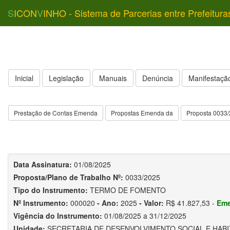
S
ICON
V
INHO - Sistema de Parcerias entre Prefeitura
Inicial
Legislação
Manuais
Denúncia
Manifestação
Prestação de Contas Emenda
Propostas Emenda da
Proposta 0033
Data Assinatura:
01/08/2025
Proposta/Plano de Trabalho Nº:
0033/2025
Tipo do Instrumento:
TERMO DE FOMENTO
Nº Instrumento:
000020
- Ano:
2025
- Valor:
R$ 41.827,53 -
Em
Vigência do Instrumento:
01/08/2025 a 31/12/2025
Unidade:
SECRETARIA DE DESENVOLVIMENTO SOCIAL E HAB