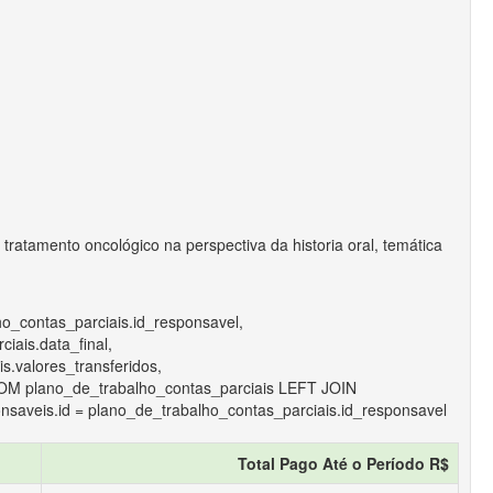
atamento oncológico na perspectiva da historia oral, temática
ho_contas_parciais.id_responsavel,
iais.data_final,
.valores_transferidos,
ROM plano_de_trabalho_contas_parciais LEFT JOIN
saveis.id = plano_de_trabalho_contas_parciais.id_responsavel
Total Pago Até o Período R$