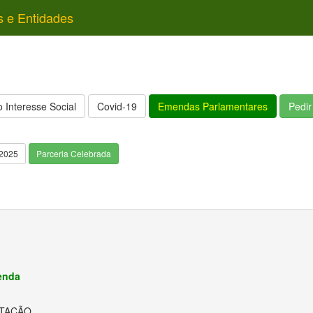
s e Entidades
 Interesse Social
Covid-19
Emendas Parlamentares
Pedi
/2025
Parceria Celebrada
enda
ITAÇÃO