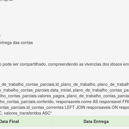
e
entrega das contas
 pode ser compartilhado, compreendendo as vivencias dos idosos em tr
_de_trabalho_contas_parciais.id_plano_de_trabalho, plano_de_trabal
trabalho_contas_parciais.data_inicial, plano_de_trabalho_contas_parc
ho_contas_parciais.valores_pagos, plano_de_trabalho_contas_parciais
lho_contas_parciais.conferido, responsaveis.nome AS responsavel F
ntas_parciais.id_contas_correntes LEFT JOIN responsaveis ON respon
, valores_transferidos ASC"
Data Final
Data Entrega