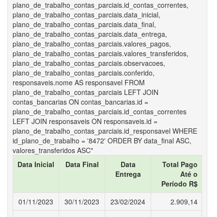
plano_de_trabalho_contas_parciais.id_contas_correntes,
plano_de_trabalho_contas_parciais.data_inicial,
plano_de_trabalho_contas_parciais.data_final,
plano_de_trabalho_contas_parciais.data_entrega,
plano_de_trabalho_contas_parciais.valores_pagos,
plano_de_trabalho_contas_parciais.valores_transferidos,
plano_de_trabalho_contas_parciais.observacoes,
plano_de_trabalho_contas_parciais.conferido,
responsaveis.nome AS responsavel FROM
plano_de_trabalho_contas_parciais LEFT JOIN
contas_bancarias ON contas_bancarias.id =
plano_de_trabalho_contas_parciais.id_contas_correntes
LEFT JOIN responsaveis ON responsaveis.id =
plano_de_trabalho_contas_parciais.id_responsavel WHERE
id_plano_de_trabalho = '8472' ORDER BY data_final ASC,
valores_transferidos ASC"
Data Inicial
Data Final
Data
Total Pago
Entrega
Até o
Período R$
01/11/2023
30/11/2023
23/02/2024
2.909,14