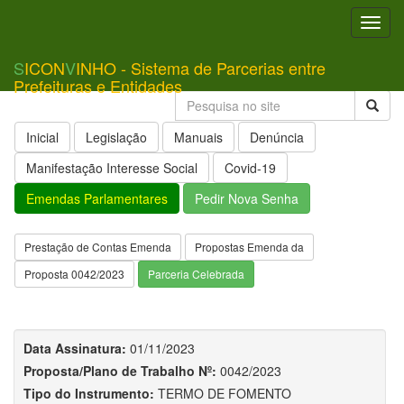
Toggl
navig
S
ICON
V
INHO - Sistema de Parcerias entre
Prefeituras e Entidades
Inicial
Legislação
Manuais
Denúncia
Manifestação Interesse Social
Covid-19
Emendas Parlamentares
Pedir Nova Senha
Prestação de Contas Emenda
Propostas Emenda da
Proposta 0042/2023
Parceria Celebrada
Data Assinatura:
01/11/2023
Proposta/Plano de Trabalho Nº:
0042/2023
Tipo do Instrumento:
TERMO DE FOMENTO