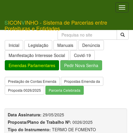
Toggl
navig
S
ICON
V
INHO - Sistema de Parcerias entre
Prefeituras e Entidades
Inicial
Legislação
Manuais
Denúncia
Manifestação Interesse Social
Covid-19
Emendas Parlamentares
Pedir Nova Senha
Prestação de Contas Emenda
Propostas Emenda da
Proposta 0026/2025
Parceria Celebrada
Data Assinatura:
29/05/2025
Proposta/Plano de Trabalho Nº:
0026/2025
Tipo do Instrumento:
TERMO DE FOMENTO