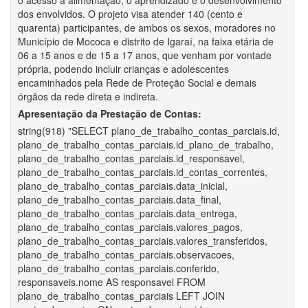
o acesso a alimentação, o aprendizado e o desenvolvimento
dos envolvidos. O projeto visa atender 140 (cento e
quarenta) participantes, de ambos os sexos, moradores no
Município de Mococa e distrito de Igaraí, na faixa etária de
06 a 15 anos e de 15 a 17 anos, que venham por vontade
própria, podendo incluir crianças e adolescentes
encaminhados pela Rede de Proteção Social e demais
órgãos da rede direta e indireta.
Apresentação da Prestação de Contas:
string(918) "SELECT plano_de_trabalho_contas_parciais.id,
plano_de_trabalho_contas_parciais.id_plano_de_trabalho,
plano_de_trabalho_contas_parciais.id_responsavel,
plano_de_trabalho_contas_parciais.id_contas_correntes,
plano_de_trabalho_contas_parciais.data_inicial,
plano_de_trabalho_contas_parciais.data_final,
plano_de_trabalho_contas_parciais.data_entrega,
plano_de_trabalho_contas_parciais.valores_pagos,
plano_de_trabalho_contas_parciais.valores_transferidos,
plano_de_trabalho_contas_parciais.observacoes,
plano_de_trabalho_contas_parciais.conferido,
responsaveis.nome AS responsavel FROM
plano_de_trabalho_contas_parciais LEFT JOIN