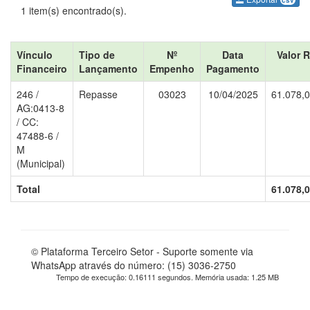
csv
1 item(s) encontrado(s).
Vínculo
Tipo de
Nº
Data
Valor 
Financeiro
Lançamento
Empenho
Pagamento
246 /
Repasse
03023
10/04/2025
61.078,
AG:0413-8
/ CC:
47488-6 /
M
(Municipal)
Total
61.078,
© Plataforma Terceiro Setor - Suporte somente via
WhatsApp através do número: (15) 3036-2750
Tempo de execução: 0.16111 segundos. Memória usada: 1.25 MB