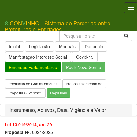
To
nav
S
ICON
V
INHO - Sistema de Parcerias entre
Prefeituras e Entidades
Inicial
Legislação
Manuais
Denúncia
Manifestação Interesse Social
Covid-19
Emendas Parlamentares
Pedir Nova Senha
Prestação de Contas emenda
Propostas emenda da
Proposta
0024/2025
Repasses
Instrumento, Aditivos, Data, Vigência e Valor
Lei 13.019/2014, art. 29
Proposta Nº:
0024/2025