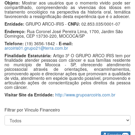
Objeto:
Mostrar aos usuários que o momento vivido pode ser
compartilhado, compreendendo as vivencias dos idosos em
tratamento oncológico na perspectiva da historia oral, temática
favorecendo a ressignificação desta experiência que é o adoecer.
Entidade:
GRUPO ARCO-IRIS -
CNPJ:
02.853.035/0001-07
Endereço:
Rua Coronel José Pereira Lima, 1700, Jardim São
Domingos, CEP 13730-220, MOCOCA/SP
Telefone:
(19) 3656-1842 -
E-mail:
arcoiris01.grupo21@terra.com.br
Finalidade Estatutária:
Artigo 3º O GRUPO ARCO IRIS tem por
finalidade atender pessoas com câncer e sua famílias residente
no município de Mococa - SP, oferecendo atendimento
psicossocial através de orientações, encaminhamentos,
promovendo apoio e direcionar ações que promovam a qualidade
de vida, atendimento em espécie quando possível, promovendo e
articulando ações de conscientização pelos direitos da pessoa
com câncer.
Visitar Site da Entidade:
http://www.grupoarcoiris.com.br
Filtrar por Vínculo Financeiro
Exportar