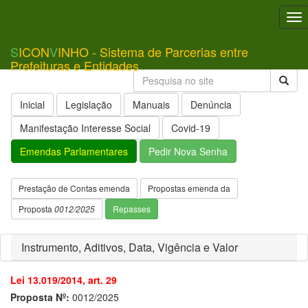
To
nav
S
ICON
V
INHO - Sistema de Parcerias entre
Prefeituras e Entidades
Inicial
Legislação
Manuais
Denúncia
Manifestação Interesse Social
Covid-19
Emendas Parlamentares
Pedir Nova Senha
Prestação de Contas emenda
Propostas emenda da
Proposta
0012/2025
Repasses
Instrumento, Aditivos, Data, Vigência e Valor
Lei 13.019/2014, art. 29
Proposta Nº:
0012/2025