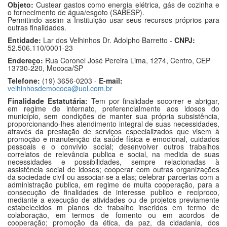
Objeto:
Custear gastos como energia elétrica, gás de cozinha e
o fornecimento de água/esgoto (SABESP).
Permitindo assim a Instituição usar seus recursos próprios para
outras finalidades.
Entidade:
Lar dos Velhinhos Dr. Adolpho Barretto -
CNPJ:
52.506.110/0001-23
Endereço:
Rua Coronel José Pereira Lima, 1274, Centro, CEP
13730-220, Mococa/SP
Telefone:
(19) 3656-0203 -
E-mail:
velhinhosdemococa@uol.com.br
Finalidade Estatutária:
Tem por finalidade socorrer e abrigar,
em regime de internato, preferencialmente aos idosos do
município, sem condições de manter sua própria subsistência,
proporcionando-lhes atendimento integral de suas necessidades,
através da prestação de serviços especializados que visem à
promoção e manutenção da saúde física e emocional, cuidados
pessoais e o convívio social; desenvolver outros trabalhos
correlatos de relevância publica e social, na medida de suas
necessidades e possibilidades, sempre relacionadas à
assistência social de idosos; cooperar com outras organizações
da sociedade civil ou associar-se a elas; celebrar parcerias com a
administração publica, em regime de muita cooperação, para a
consecução de finalidades de interesse publico e recíproco,
mediante a execução de atividades ou de projetos previamente
estabelecidos m planos de trabalho inseridos em termo de
colaboração, em termos de fomento ou em acordos de
cooperação; promoção da ética, da paz, da cidadania, dos