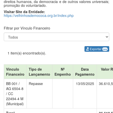
direitos humanos, da democracia e de outros valores universais;
promoção do voluntariado.
Visitar Site da Entidade:
https://velhinhosdemococa.org.br/index.php
Filtrar por Vínculo Financeiro
Exportar
csv
1 item(s) encontrado(s).
Vínculo
Tipo de
Nº
Data
Valor 
Financeiro
Lançamento
Empenho
Pagamento
BB 001 /
Repasse
13/05/2025
36.610,
AG 6504-8
/ CC
22494-4 M
(Municipal)