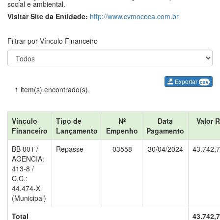
social e ambiental.
Visitar Site da Entidade:
http://www.cvmococa.com.br
Filtrar por Vínculo Financeiro
Exportar
csv
1 item(s) encontrado(s).
Vínculo
Tipo de
Nº
Data
Valor 
Financeiro
Lançamento
Empenho
Pagamento
BB 001 /
Repasse
03558
30/04/2024
43.742,
AGENCIA:
413-8 /
C.C.:
44.474-X
(Municipal)
Total
43.742,