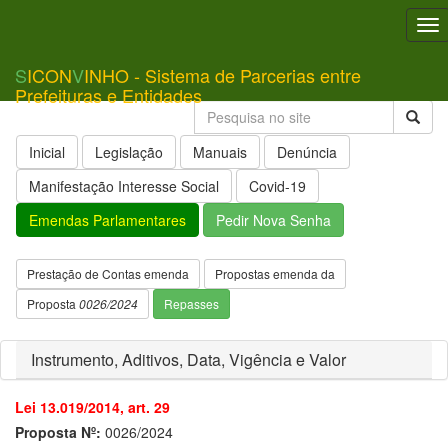
To
nav
S
ICON
V
INHO - Sistema de Parcerias entre
Prefeituras e Entidades
Inicial
Legislação
Manuais
Denúncia
Manifestação Interesse Social
Covid-19
Emendas Parlamentares
Pedir Nova Senha
Prestação de Contas emenda
Propostas emenda da
Proposta
0026/2024
Repasses
Instrumento, Aditivos, Data, Vigência e Valor
Lei 13.019/2014, art. 29
Proposta Nº:
0026/2024