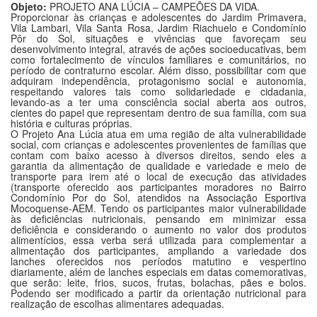
Objeto:
PROJETO ANA LÚCIA – CAMPEÕES DA VIDA.
Proporcionar às crianças e adolescentes do Jardim Primavera,
Vila Lambari, Vila Santa Rosa, Jardim Riachuelo e Condomínio
Pôr do Sol, situações e vivências que favoreçam seu
desenvolvimento integral, através de ações socioeducativas, bem
como fortalecimento de vínculos familiares e comunitários, no
período de contraturno escolar. Além disso, possibilitar com que
adquiram independência, protagonismo social e autonomia,
respeitando valores tais como solidariedade e cidadania,
levando-as a ter uma consciência social aberta aos outros,
cientes do papel que representam dentro de sua família, com sua
história e culturas próprias.
O Projeto Ana Lúcia atua em uma região de alta vulnerabilidade
social, com crianças e adolescentes provenientes de famílias que
contam com baixo acesso à diversos direitos, sendo eles a
garantia da alimentação de qualidade e variedade e meio de
transporte para irem até o local de execução das atividades
(transporte oferecido aos participantes moradores no Bairro
Condomínio Por do Sol, atendidos na Associação Esportiva
Mocoquense-AEM. Tendo os participantes maior vulnerabilidade
às deficiências nutricionais, pensando em minimizar essa
deficiência e considerando o aumento no valor dos produtos
alimentícios, essa verba será utilizada para complementar a
alimentação dos participantes, ampliando a variedade dos
lanches oferecidos nos períodos matutino e vespertino
diariamente, além de lanches especiais em datas comemorativas,
que serão: leite, frios, sucos, frutas, bolachas, pães e bolos.
Podendo ser modificado a partir da orientação nutricional para
realização de escolhas alimentares adequadas.