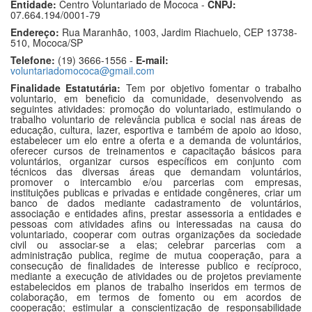
Entidade:
Centro Voluntariado de Mococa -
CNPJ:
07.664.194/0001-79
Endereço:
Rua Maranhão, 1003, Jardim Riachuelo, CEP 13738-
510, Mococa/SP
Telefone:
(19) 3666-1556 -
E-mail:
voluntariadomococa@gmail.com
Finalidade Estatutária:
Tem por objetivo fomentar o trabalho
voluntario, em beneficio da comunidade, desenvolvendo as
seguintes atividades: promoção do voluntariado, estimulando o
trabalho voluntario de relevância publica e social nas áreas de
educação, cultura, lazer, esportiva e também de apoio ao idoso,
estabelecer um elo entre a oferta e a demanda de voluntários,
oferecer cursos de treinamentos e capacitação básicos para
voluntários, organizar cursos específicos em conjunto com
técnicos das diversas áreas que demandam voluntários,
promover o intercambio e/ou parcerias com empresas,
instituições publicas e privadas e entidade congêneres, criar um
banco de dados mediante cadastramento de voluntários,
associação e entidades afins, prestar assessoria a entidades e
pessoas com atividades afins ou interessadas na causa do
voluntariado, cooperar com outras organizações da sociedade
civil ou associar-se a elas; celebrar parcerias com a
administração publica, regime de mutua cooperação, para a
consecução de finalidades de interesse publico e recíproco,
mediante a execução de atividades ou de projetos previamente
estabelecidos em planos de trabalho inseridos em termos de
colaboração, em termos de fomento ou em acordos de
cooperação; estimular a conscientização de responsabilidade