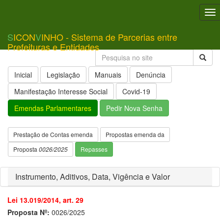
To
nav
S
ICON
V
INHO - Sistema de Parcerias entre
Prefeituras e Entidades
Inicial
Legislação
Manuais
Denúncia
Manifestação Interesse Social
Covid-19
Emendas Parlamentares
Pedir Nova Senha
Prestação de Contas emenda
Propostas emenda da
Proposta
0026/2025
Repasses
Instrumento, Aditivos, Data, Vigência e Valor
Lei 13.019/2014, art. 29
Proposta Nº:
0026/2025