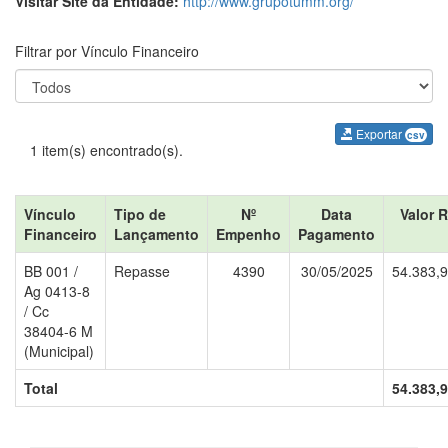
Visitar Site da Entidade:
http://www.grupotumm.org/
Filtrar por Vínculo Financeiro
Exportar
csv
1 item(s) encontrado(s).
Vínculo
Tipo de
Nº
Data
Valor 
Financeiro
Lançamento
Empenho
Pagamento
BB 001 /
Repasse
4390
30/05/2025
54.383,
Ag 0413-8
/ Cc
38404-6 M
(Municipal)
Total
54.383,