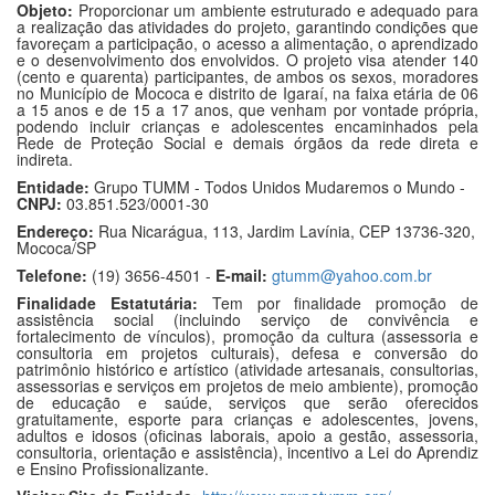
Objeto:
Proporcionar um ambiente estruturado e adequado para
a realização das atividades do projeto, garantindo condições que
favoreçam a participação, o acesso a alimentação, o aprendizado
e o desenvolvimento dos envolvidos. O projeto visa atender 140
(cento e quarenta) participantes, de ambos os sexos, moradores
no Município de Mococa e distrito de Igaraí, na faixa etária de 06
a 15 anos e de 15 a 17 anos, que venham por vontade própria,
podendo incluir crianças e adolescentes encaminhados pela
Rede de Proteção Social e demais órgãos da rede direta e
indireta.
Entidade:
Grupo TUMM - Todos Unidos Mudaremos o Mundo -
CNPJ:
03.851.523/0001-30
Endereço:
Rua Nicarágua, 113, Jardim Lavínia, CEP 13736-320,
Mococa/SP
Telefone:
(19) 3656-4501 -
E-mail:
gtumm@yahoo.com.br
Finalidade Estatutária:
Tem por finalidade promoção de
assistência social (incluindo serviço de convivência e
fortalecimento de vínculos), promoção da cultura (assessoria e
consultoria em projetos culturais), defesa e conversão do
patrimônio histórico e artístico (atividade artesanais, consultorias,
assessorias e serviços em projetos de meio ambiente), promoção
de educação e saúde, serviços que serão oferecidos
gratuitamente, esporte para crianças e adolescentes, jovens,
adultos e idosos (oficinas laborais, apoio a gestão, assessoria,
consultoria, orientação e assistência), incentivo a Lei do Aprendiz
e Ensino Profissionalizante.