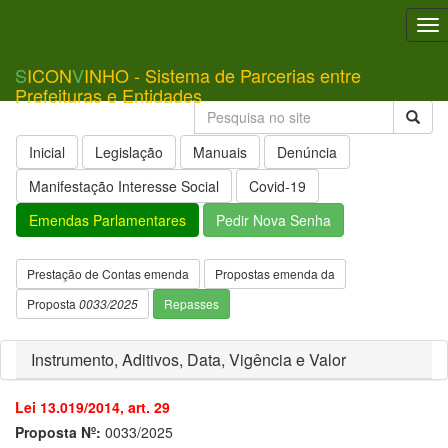
To
nav
S
ICON
V
INHO - Sistema de Parcerias entre
Prefeituras e Entidades
Inicial
Legislação
Manuais
Denúncia
Manifestação Interesse Social
Covid-19
Emendas Parlamentares
Pedir Nova Senha
Prestação de Contas emenda
Propostas emenda da
Proposta
0033/2025
Repasses
Instrumento, Aditivos, Data, Vigência e Valor
Lei 13.019/2014, art. 29
Proposta Nº:
0033/2025