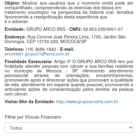
Objeto:
Mostrar aos usuários que o momento vivido pode ser
compartilhado, compreendendo as vivencias dos idosos em
tratamento oncológico na perspectiva da historia oral, temática
favorecendo a ressignificação desta experiência que
é o adoecer.
Entidade:
GRUPO ARCO-IRIS -
CNPJ:
02.853.035/0001-07
Endereço:
Rua Coronel José Pereira Lima, 1700, Jardim São
Domingos, CEP 13730-220, MOCOCA/SP
Telefone:
(19) 3656-1842 -
E-mail:
arcoiris01.grupo21@terra.com.br
Finalidade Estatutária:
Artigo 3º O GRUPO ARCO IRIS tem por
finalidade atender pessoas com câncer e sua famílias residente
no município de Mococa - SP, oferecendo atendimento
psicossocial através de orientações, encaminhamentos,
promovendo apoio e direcionar ações que promovam a qualidade
de vida, atendimento em espécie quando possível, promovendo e
articulando ações de conscientização pelos direitos da pessoa
com câncer.
Visitar Site da Entidade:
http://www.grupoarcoiris.com.br
Filtrar por Vínculo Financeiro